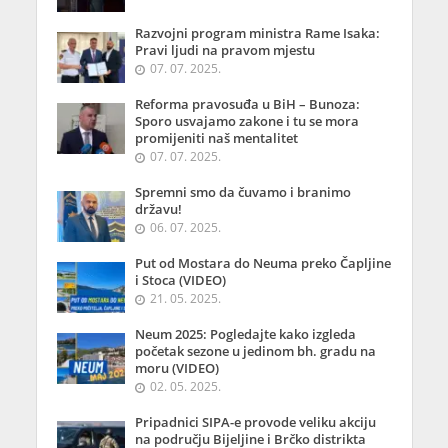
Razvojni program ministra Rame Isaka:
Pravi ljudi na pravom mjestu
07. 07. 2025.
Reforma pravosuđa u BiH – Bunoza:
Sporo usvajamo zakone i tu se mora
promijeniti naš mentalitet
07. 07. 2025.
Spremni smo da čuvamo i branimo
državu!
06. 07. 2025.
Put od Mostara do Neuma preko Čapljine
i Stoca (VIDEO)
21. 05. 2025.
Neum 2025: Pogledajte kako izgleda
početak sezone u jedinom bh. gradu na
moru (VIDEO)
02. 05. 2025.
Pripadnici SIPA-e provode veliku akciju
na području Bijeljine i Brčko distrikta