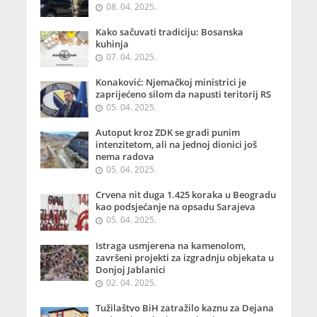
08. 04. 2025.
Kako sačuvati tradiciju: Bosanska
kuhinja
07. 04. 2025.
Konaković: Njemačkoj ministrici je
zaprijećeno silom da napusti teritorij RS
05. 04. 2025.
Autoput kroz ZDK se gradi punim
intenzitetom, ali na jednoj dionici još
nema radova
05. 04. 2025.
Crvena nit duga 1.425 koraka u Beogradu
kao podsjećanje na opsadu Sarajeva
05. 04. 2025.
Istraga usmjerena na kamenolom,
završeni projekti za izgradnju objekata u
Donjoj Jablanici
02. 04. 2025.
Tužilaštvo BiH zatražilo kaznu za Dejana