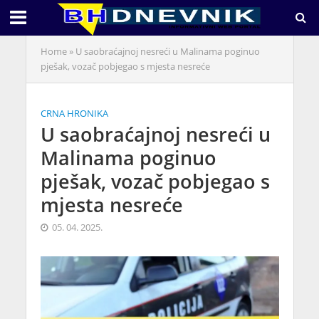
Home
»
U saobraćajnoj nesreći u Malinama poginuo
pješak, vozač pobjegao s mjesta nesreće
CRNA HRONIKA
U saobraćajnoj nesreći u
Malinama poginuo
pješak, vozač pobjegao s
mjesta nesreće
05. 04. 2025.