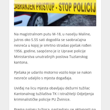
Na magistralnom putu M-18, u naselju Maline,
jutros oko 5.55 sati dogodila se saobraćajna
nesreća u kojoj je smrtno stradao pješak rođen
1956. godine, saopćeno je iz Uprave policije
Ministarstva unutrašnjih poslova Tuzlanskog
kantona.
Pješaka je udarilo motorno vozilo koje se nakon
nesreće udaljilo s mjesta događaja.
Uviđaj na licu mjesta obavljaju dežurni tužilac
Kantonalnog tužilaštva TK i istražitelji Odjeljenja
kriminalističke policije PU Živinice.
Prema nalogu tužioca, nastavljaju se aktivnosti na