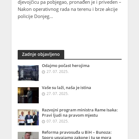
djevojčicu pa pobjegao, pronađen je i priveden –
Nakon operativnog rada na terenu i brze akcije
policije Donjeg...
Zadnje objavljeno
Odajmo počast herojima
27. 07. 2025.
Vaše su laži, naša je istina
27. 07. 2025.
Razvojni program ministra Rame Isaka:
Pravi ljudi na pravom mjestu
07. 07. 2025.
Reforma pravosuđa u BiH – Bunoza:
Sporo usvajamo zakone i tu se mora