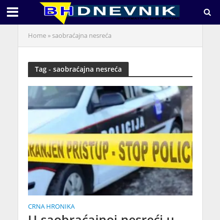
Home
»
saobraćajna nesreća
Tag - saobraćajna nesreća
CRNA HRONIKA
U saobraćajnoj nesreći u