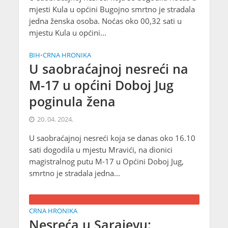
mjesti Kula u općini Bugojno smrtno je stradala
jedna ženska osoba. Noćas oko 00,32 sati u
mjestu Kula u općini...
BIH
CRNA HRONIKA
•
U saobraćajnoj nesreći na
M-17 u općini Doboj Jug
poginula žena
20. 04. 2024.
U saobraćajnoj nesreći koja se danas oko 16.10
sati dogodila u mjestu Mravići, na dionici
magistralnog putu M-17 u Općini Doboj Jug,
smrtno je stradala jedna...
CRNA HRONIKA
Nesreća u Sarajevu: