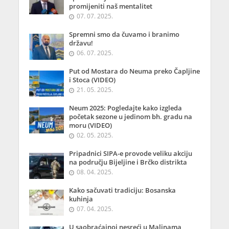
promijeniti naš mentalitet
07. 07. 2025.
Spremni smo da čuvamo i branimo
državu!
06. 07. 2025.
Put od Mostara do Neuma preko Čapljine
i Stoca (VIDEO)
21. 05. 2025.
Neum 2025: Pogledajte kako izgleda
početak sezone u jedinom bh. gradu na
moru (VIDEO)
02. 05. 2025.
Pripadnici SIPA-e provode veliku akciju
na području Bijeljine i Brčko distrikta
08. 04. 2025.
Kako sačuvati tradiciju: Bosanska
kuhinja
07. 04. 2025.
U saobraćajnoj nesreći u Malinama