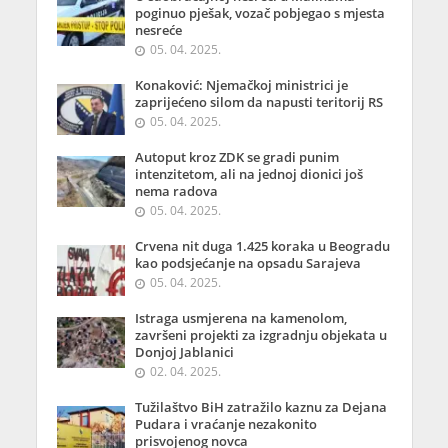
poginuo pješak, vozač pobjegao s mjesta
nesreće
05. 04. 2025.
Konaković: Njemačkoj ministrici je
zaprijećeno silom da napusti teritorij RS
05. 04. 2025.
Autoput kroz ZDK se gradi punim
intenzitetom, ali na jednoj dionici još
nema radova
05. 04. 2025.
Crvena nit duga 1.425 koraka u Beogradu
kao podsjećanje na opsadu Sarajeva
05. 04. 2025.
Istraga usmjerena na kamenolom,
završeni projekti za izgradnju objekata u
Donjoj Jablanici
02. 04. 2025.
Tužilaštvo BiH zatražilo kaznu za Dejana
Pudara i vraćanje nezakonito
prisvojenog novca