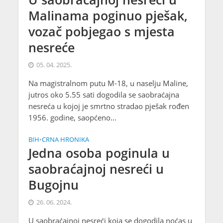
Malinama poginuo pješak,
vozač pobjegao s mjesta
nesreće
05. 04. 2025.
Na magistralnom putu M-18, u naselju Maline,
jutros oko 5.55 sati dogodila se saobraćajna
nesreća u kojoj je smrtno stradao pješak rođen
1956. godine, saopćeno...
BIH
CRNA HRONIKA
•
Jedna osoba poginula u
saobraćajnoj nesreći u
Bugojnu
26. 06. 2024.
U saobraćajnoj nesreći koja se dogodila noćas u