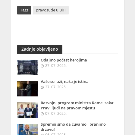
Tags
pravosuđe u BiH
Zadnje objavljeno
Odajmo počast herojima
27. 07. 2025.
Vaše su laži, naša je istina
27. 07. 2025.
Razvojni program ministra Rame Isaka:
Pravi ljudi na pravom mjestu
07. 07. 2025.
Spremni smo da čuvamo i branimo
državu!
06. 07. 2025.