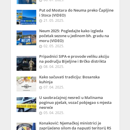
Put od Mostara do Neuma preko Čapljine
i Stoca (VIDEO)
21. 05. 2025.
Neum 2025: Pogledajte kako izgleda
početak sezone u jedinom bh. gradu na
moru (VIDEO)
02. 05. 2025.
Pripadnici SIPA-e provode veliku akciju
na području Bijeljine i Brčko distrikta
08. 04. 2025.
Kako sačuvati tradiciju: Bosanska
kuhinja
07. 04. 2025.
U saobraćajnoj nesreći u Malinama
poginuo pješak, vozač pobjegao s mjesta
nesreće
05. 04. 2025.
Konaković: Njemačkoj ministrici je
zaprijećeno silom da napusti teritorij RS