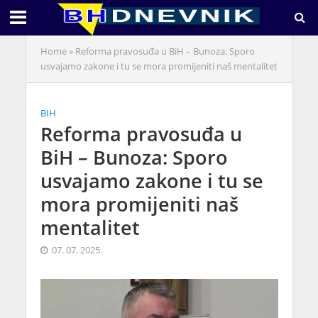
Home
»
Reforma pravosuđa u BiH – Bunoza: Sporo
usvajamo zakone i tu se mora promijeniti naš mentalitet
BIH
Reforma pravosuđa u
BiH – Bunoza: Sporo
usvajamo zakone i tu se
mora promijeniti naš
mentalitet
07. 07. 2025.