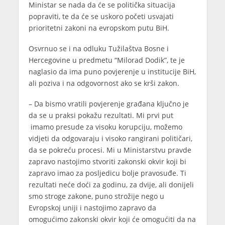
Ministar se nada da će se politička situacija
popraviti, te da će se uskoro početi usvajati
prioritetni zakoni na evropskom putu BiH.
Osvrnuo se i na odluku Tužilaštva Bosne i
Hercegovine u predmetu “Milorad Dodik”, te je
naglasio da ima puno povjerenje u institucije BiH,
ali poziva i na odgovornost ako se krši zakon.
– Da bismo vratili povjerenje građana ključno je
da se u praksi pokažu rezultati. Mi prvi put
imamo presude za visoku korupciju, možemo
vidjeti da odgovaraju i visoko rangirani političari,
da se pokreću procesi. Mi u Ministarstvu pravde
zapravo nastojimo stvoriti zakonski okvir koji bi
zapravo imao za posljedicu bolje pravosuđe. Ti
rezultati neće doći za godinu, za dvije, ali donijeli
smo stroge zakone, puno strožije nego u
Evropskoj uniji i nastojimo zapravo da
omogućimo zakonski okvir koji će omogućiti da na