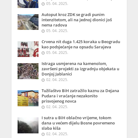
05. 04. 2025.
Autoput kroz ZDK se gradi punim
intenzitetom, ali na jednoj dionici još
nema radova
05. 04. 2025.
Crvena nit duga 1.425 koraka u Beogradu
kao podsjećanje na opsadu Sarajeva
05. 04. 2025.
Istraga usmjerena na kamenolom,
završeni projekti za izgradnju objekata u
Donjoj Jablanici
02. 04. 2025.
Tužilaštvo BiH zatražilo kaznu za Dejana
Pudara i vraćanje nezakonito
prisvojenog novca
02. 04. 2025.
I sutra u BiH oblačno vrijeme, tokom
dana u većem dijelu Bosne povremeno
slaba kiša
02. 04. 2025.