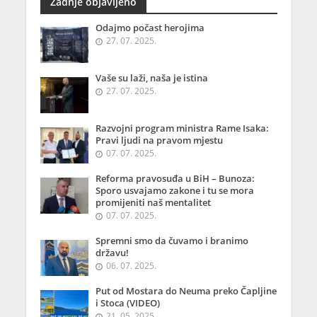
Zadnje objavljeno
Odajmo počast herojima
27. 07. 2025.
Vaše su laži, naša je istina
27. 07. 2025.
Razvojni program ministra Rame Isaka:
Pravi ljudi na pravom mjestu
07. 07. 2025.
Reforma pravosuđa u BiH – Bunoza:
Sporo usvajamo zakone i tu se mora
promijeniti naš mentalitet
07. 07. 2025.
Spremni smo da čuvamo i branimo
državu!
06. 07. 2025.
Put od Mostara do Neuma preko Čapljine
i Stoca (VIDEO)
21. 05. 2025.