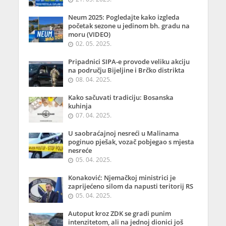
Neum 2025: Pogledajte kako izgleda
početak sezone u jedinom bh. gradu na
moru (VIDEO)
02. 05. 2025.
Pripadnici SIPA-e provode veliku akciju
na području Bijeljine i Brčko distrikta
08. 04. 2025.
Kako sačuvati tradiciju: Bosanska
kuhinja
07. 04. 2025.
U saobraćajnoj nesreći u Malinama
poginuo pješak, vozač pobjegao s mjesta
nesreće
05. 04. 2025.
Konaković: Njemačkoj ministrici je
zaprijećeno silom da napusti teritorij RS
05. 04. 2025.
Autoput kroz ZDK se gradi punim
intenzitetom, ali na jednoj dionici još