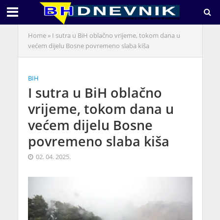
Home
»
I sutra u BiH oblačno vrijeme, tokom dana u
većem dijelu Bosne povremeno slaba kiša
BIH
I sutra u BiH oblačno
vrijeme, tokom dana u
većem dijelu Bosne
povremeno slaba kiša
02. 04. 2025.