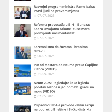
Razvojni program ministra Rame Isaka:
Pravi ljudi na pravom mjestu
07. 07. 2025.
Reforma pravosuđa u BiH – Bunoza:
Sporo usvajamo zakone i tu se mora
promijeniti naš mentalitet
07. 07. 2025.
Spremni smo da čuvamo i branimo
državu!
06. 07. 2025.
Put od Mostara do Neuma preko Čapljine
i Stoca (VIDEO)
21. 05. 2025.
Neum 2025: Pogledajte kako izgleda
početak sezone u jedinom bh. gradu na
moru (VIDEO)
02. 05. 2025.
Pripadnici SIPA-e provode veliku akciju
na području Bijeljine i Brčko distrikta