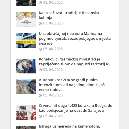
08. 04. 2025.
Kako sačuvati tradiciju: Bosanska
kuhinja
07. 04. 2025.
U saobraćajnoj nesreći u Malinama
poginuo pješak, vozač pobjegao s mjesta
nesreće
05. 04. 2025.
Konaković: Njemačkoj ministrici je
zaprijećeno silom da napusti teritorij RS
05. 04. 2025.
Autoput kroz ZDK se gradi punim
intenzitetom, ali na jednoj dionici još
nema radova
05. 04. 2025.
Crvena nit duga 1.425 koraka u Beogradu
kao podsjećanje na opsadu Sarajeva
05. 04. 2025.
Istraga usmjerena na kamenolom,