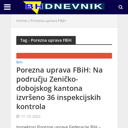
Home
»
Porezna uprava FBiH
Tag - Porezna uprava FBiH
BIH
Porezna uprava FBiH: Na
području Zeničko-
dobojskog kantona
izvršeno 36 inspekcijskih
kontrola
17. 10. 2022.
Inspektori Porezne uprave Federacije BiH –