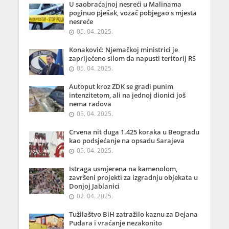
U saobraćajnoj nesreći u Malinama
poginuo pješak, vozač pobjegao s mjesta
nesreće
05. 04. 2025.
Konaković: Njemačkoj ministrici je
zaprijećeno silom da napusti teritorij RS
05. 04. 2025.
Autoput kroz ZDK se gradi punim
intenzitetom, ali na jednoj dionici još
nema radova
05. 04. 2025.
Crvena nit duga 1.425 koraka u Beogradu
kao podsjećanje na opsadu Sarajeva
05. 04. 2025.
Istraga usmjerena na kamenolom,
završeni projekti za izgradnju objekata u
Donjoj Jablanici
02. 04. 2025.
Tužilaštvo BiH zatražilo kaznu za Dejana
Pudara i vraćanje nezakonito