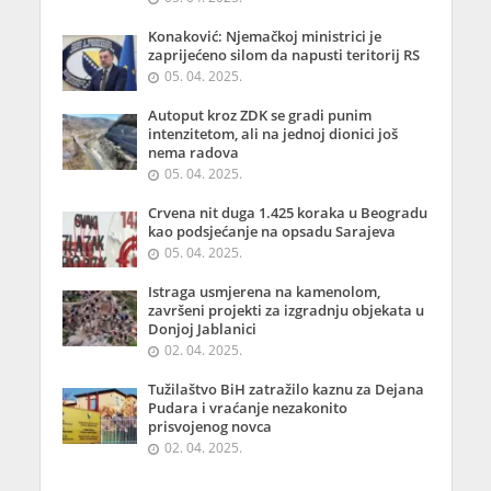
Konaković: Njemačkoj ministrici je
zaprijećeno silom da napusti teritorij RS
05. 04. 2025.
Autoput kroz ZDK se gradi punim
intenzitetom, ali na jednoj dionici još
nema radova
05. 04. 2025.
Crvena nit duga 1.425 koraka u Beogradu
kao podsjećanje na opsadu Sarajeva
05. 04. 2025.
Istraga usmjerena na kamenolom,
završeni projekti za izgradnju objekata u
Donjoj Jablanici
02. 04. 2025.
Tužilaštvo BiH zatražilo kaznu za Dejana
Pudara i vraćanje nezakonito
prisvojenog novca
02. 04. 2025.