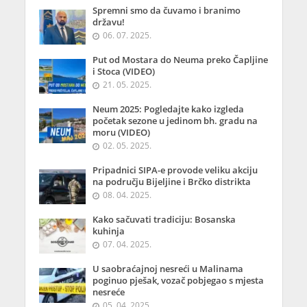
Spremni smo da čuvamo i branimo
državu!
06. 07. 2025.
Put od Mostara do Neuma preko Čapljine
i Stoca (VIDEO)
21. 05. 2025.
Neum 2025: Pogledajte kako izgleda
početak sezone u jedinom bh. gradu na
moru (VIDEO)
02. 05. 2025.
Pripadnici SIPA-e provode veliku akciju
na području Bijeljine i Brčko distrikta
08. 04. 2025.
Kako sačuvati tradiciju: Bosanska
kuhinja
07. 04. 2025.
U saobraćajnoj nesreći u Malinama
poginuo pješak, vozač pobjegao s mjesta
nesreće
05. 04. 2025.