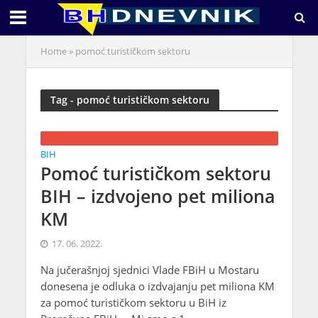
Home
»
pomoć turističkom sektoru
Tag - pomoć turističkom sektoru
BIH
Pomoć turističkom sektoru
BIH – izdvojeno pet miliona
KM
17. 06. 2022.
Na jučerašnjoj sjednici Vlade FBiH u Mostaru
donesena je odluka o izdvajanju pet miliona KM
za pomoć turističkom sektoru u BiH iz