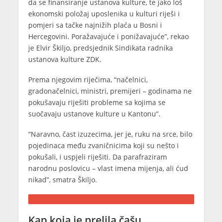
da se finansiranje ustanova kulture, te jako loš
ekonomski položaj uposlenika u kulturi riješi i
pomjeri sa tačke najnižih plaća u Bosni i
Hercegovini. Poražavajuće i ponižavajuće”, rekao
je Elvir Škiljo, predsjednik Sindikata radnika
ustanova kulture ZDK.
Prema njegovim riječima, “načelnici,
gradonačelnici, ministri, premijeri – godinama ne
pokušavaju riješiti probleme sa kojima se
suočavaju ustanove kulture u Kantonu”.
“Naravno, čast izuzecima, jer je, ruku na srce, bilo
pojedinaca među zvaničnicima koji su nešto i
pokušali, i uspjeli riješiti. Da parafraziram
narodnu poslovicu – vlast imena mijenja, ali ćud
nikad”, smatra Škiljo.
Kap koja je prelila čašu