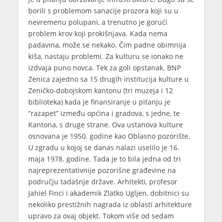
borili s problemom sanacije prozora koji su u
nevremenu polupani, a trenutno je gorući
problem krov koji prokišnjava. Kada nema
padavina, može se nekako. Čim padne obimnija
kiša, nastaju problemi. Za kulturu se ionako ne
izdvaja puno novca. Tek za goli opstanak. BNP
Zenica zajedno sa 15 drugih institucija kulture u
Zeničko-dobojskom kantonu (tri muzeja i 12
biblioteka) kada je finansiranje u pitanju je
“razapet” između općina i gradova, s jedne, te
Kantona, s druge strane. Ova ustanova kulture
osnovana je 1950. godine kao Oblasno pozorište.
U zgradu u kojoj se danas nalazi uselilo je 16.
maja 1978. godine. Tada je to bila jedna od tri
najreprezentativnije pozorišne građevine na
području tadašnje države. Arhitekti, profesor
Jahiel Finci i akademik Zlatko Ugljen, dobitnici su
nekoliko prestižnih nagrada iz oblasti arhitekture
upravo za ovaj objekt. Tokom više od sedam