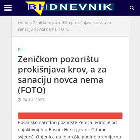
Home
»
Zeničkom pozorištu prokišnjava krov, a za
sanaciju novca nema (FOTO)
BIH
Zeničkom pozorištu
prokišnjava krov, a za
sanaciju novca nema
(FOTO)
24. 01. 2023.
Bosansko narodno pozorište Zenica jedno je od
najaktivnijih u Bosni i Hercegovini. O tome
svjedoči činjenica da je prošle godine premijerno