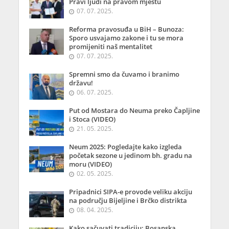
Pravi ljudi na pravom mjestu
07. 07. 2025.
Reforma pravosuđa u BiH – Bunoza:
Sporo usvajamo zakone i tu se mora
promijeniti naš mentalitet
07. 07. 2025.
Spremni smo da čuvamo i branimo
državu!
06. 07. 2025.
Put od Mostara do Neuma preko Čapljine
i Stoca (VIDEO)
21. 05. 2025.
Neum 2025: Pogledajte kako izgleda
početak sezone u jedinom bh. gradu na
moru (VIDEO)
02. 05. 2025.
Pripadnici SIPA-e provode veliku akciju
na području Bijeljine i Brčko distrikta
08. 04. 2025.
Kako sačuvati tradiciju: Bosanska