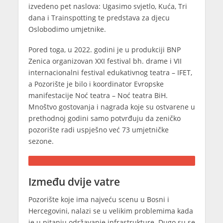
izvedeno pet naslova: Ugasimo svjetlo, Kuća, Tri
dana i Trainspotting te predstava za djecu
Oslobodimo umjetnike.
Pored toga, u 2022. godini je u produkciji BNP
Zenica organizovan XXI festival bh. drame i VII
internacionalni festival edukativnog teatra – IFET,
a Pozorište je bilo i koordinator Evropske
manifestacije Noć teatra – Noć teatra BiH.
Mnoštvo gostovanja i nagrada koje su ostvarene u
prethodnoj godini samo potvrđuju da zeničko
pozorište radi uspješno već 73 umjetničke
sezone.
Između dvije vatre
Pozorište koje ima najveću scenu u Bosni i
Hercegovini, nalazi se u velikim problemima kada
je u pitanju održavanje infrastrukture. Dugo su se