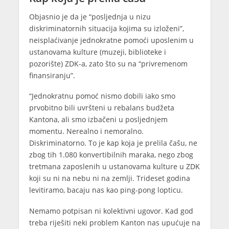
Objasnio je da je “posljednja u nizu
diskriminatornih situacija kojima su izloženi”,
neisplaćivanje jednokratne pomoći uposlenim u
ustanovama kulture (muzeji, biblioteke i
pozorište) ZDK-a, zato što su na “privremenom
finansiranju”.
“Jednokratnu pomoć nismo dobili iako smo
prvobitno bili uvršteni u rebalans budžeta
Kantona, ali smo izbačeni u posljednjem
momentu. Nerealno i nemoralno.
Diskriminatorno. To je kap koja je prelila čašu, ne
zbog tih 1.080 konvertibilnih maraka, nego zbog
tretmana zaposlenih u ustanovama kulture u ZDK
koji su ni na nebu ni na zemlji. Trideset godina
levitiramo, bacaju nas kao ping-pong lopticu.
Nemamo potpisan ni kolektivni ugovor. Kad god
treba riješiti neki problem Kanton nas upućuje na