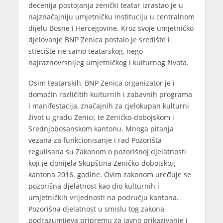
decenija postojanja zenički teatar izrastao je u
najznačajniju umjetničku instituciju u centralnom
dijelu Bosne i Hercegovine. Kroz svoje umjetničko
djelovanje BNP Zenica postalo je središte i
stjecište ne samo teatarskog, nego
najraznovrsnijeg umjetničkog i kulturnog života.
Osim teatarskih, BNP Zenica organizator je i
domaćin različitih kulturnih i zabavnih programa
i manifestacija, značajnih za cjelokupan kulturni
život u gradu Zenici, te Zeničko-dobojskom i
Srednjobosanskom kantonu. Mnoga pitanja
vezana za funkcionisanje i rad Pozorišta
regulisana su Zakonom o pozorišnoj djelatnosti
koji je donijela Skupština Zeničko-dobojskog
kantona 2016. godine. Ovim zakonom uređuje se
pozorišna djelatnost kao dio kulturnih i
umjetničkih vrijednosti na području kantona.
Pozorišna djelatnost u smislu tog zakona
podrazumijeva pripremu za javno prikazivanje i