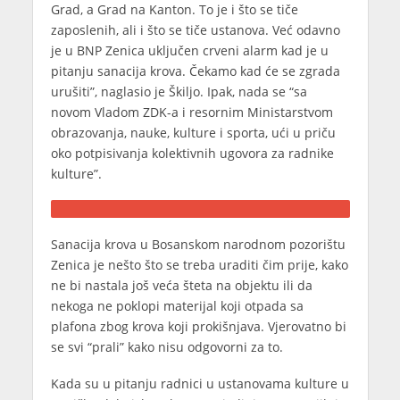
Grad, a Grad na Kanton. To je i što se tiče
zaposlenih, ali i što se tiče ustanova. Već odavno
je u BNP Zenica uključen crveni alarm kad je u
pitanju sanacija krova. Čekamo kad će se zgrada
urušiti”, naglasio je Škiljo. Ipak, nada se “sa
novom Vladom ZDK-a i resornim Ministarstvom
obrazovanja, nauke, kulture i sporta, ući u priču
oko potpisivanja kolektivnih ugovora za radnike
kulture”.
Sanacija krova u Bosanskom narodnom pozorištu
Zenica je nešto što se treba uraditi čim prije, kako
ne bi nastala još veća šteta na objektu ili da
nekoga ne poklopi materijal koji otpada sa
plafona zbog krova koji prokišnjava. Vjerovatno bi
se svi “prali” kako nisu odgovorni za to.
Kada su u pitanju radnici u ustanovama kulture u