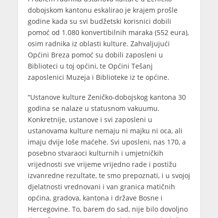
dobojskom kantonu eskalirao je krajem prošle
godine kada su svi budžetski korisnici dobili
pomoć od 1.080 konvertibilnih maraka (552 eura),
osim radnika iz oblasti kulture. Zahvaljujući
Općini Breza pomoć su dobili zaposleni u
Biblioteci u toj općini, te Općini Tešanj
zaposlenici Muzeja i Biblioteke iz te općine.
“Ustanove kulture Zeničko-dobojskog kantona 30
godina se nalaze u statusnom vakuumu.
Konkretnije, ustanove i svi zaposleni u
ustanovama kulture nemaju ni majku ni oca, ali
imaju dvije loše maćehe. Svi uposleni, nas 170, a
posebno stvaraoci kulturnih i umjetničkih
vrijednosti sve vrijeme vrijedno rade i postižu
izvanredne rezultate, te smo prepoznati, i u svojoj
djelatnosti vrednovani i van granica matičnih
općina, gradova, kantona i države Bosne i
Hercegovine. To, barem do sad, nije bilo dovoljno