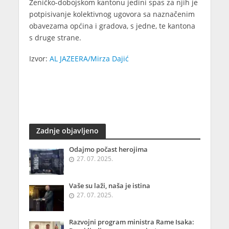
Zeničko-dobojskom kantonu jedini spas za njih je
potpisivanje kolektivnog ugovora sa naznačenim
obavezama općina i gradova, s jedne, te kantona
s druge strane.
Izvor:
AL JAZEERA/Mirza Dajić
Zadnje objavljeno
Odajmo počast herojima
27. 07. 2025.
Vaše su laži, naša je istina
27. 07. 2025.
Razvojni program ministra Rame Isaka: