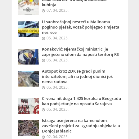
kuhinja
07. 04. 2025.
U saobraćajnoj nesreći u Malinama
poginuo pješak, vozač pobjegao s mjesta
nesreće
05. 04. 2025.
Konaković: Njemačkoj ministrici je
zaprijećeno silom da napusti teritorij RS
05. 04. 2025.
Autoput kroz ZDK se gradi punim
intenzitetom, ali na jednoj dionici još
nema radova
05. 04. 2025.
Crvena nit duga 1.425 koraka u Beogradu
kao podsjećanje na opsadu Sarajeva
05. 04. 2025.
Istraga usmjerena na kamenolom,
završeni projekti za izgradnju objekata u
Donjoj Jablanici
02. 04. 2025.