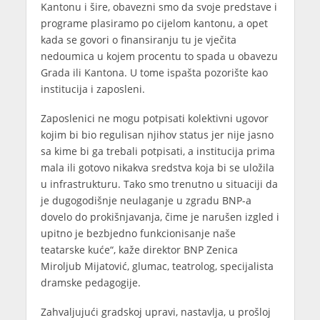
Kantonu i šire, obavezni smo da svoje predstave i
programe plasiramo po cijelom kantonu, a opet
kada se govori o finansiranju tu je vječita
nedoumica u kojem procentu to spada u obavezu
Grada ili Kantona. U tome ispašta pozorište kao
institucija i zaposleni.
Zaposlenici ne mogu potpisati kolektivni ugovor
kojim bi bio regulisan njihov status jer nije jasno
sa kime bi ga trebali potpisati, a institucija prima
mala ili gotovo nikakva sredstva koja bi se uložila
u infrastrukturu. Tako smo trenutno u situaciji da
je dugogodišnje neulaganje u zgradu BNP-a
dovelo do prokišnjavanja, čime je narušen izgled i
upitno je bezbjedno funkcionisanje naše
teatarske kuće“, kaže direktor BNP Zenica
Miroljub Mijatović, glumac, teatrolog, specijalista
dramske pedagogije.
Zahvaljujući gradskoj upravi, nastavlja, u prošloj