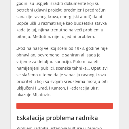
godini su uspjeli izraditi dokumente koji su
potrebni (glavni projekt, predmjer i predračun
sanacije ravnog krova, energijski audit) da bi
uopće ušli u razmatranje kao budžetska stavka
kada je taj, njima trenutno najveći problem u
pitanju. Međutim, nije to jedini problem.
„Pod na našoj velikoj sceni od 1978. godine nije
obnavljan, povremeno je saniran ali sada je
vrijeme za detaljnu sanaciju. Potom toaleti
namijenjeni publici, scenska tehnika… Opet, svi
se slažemo u tome da je sanacija ravnog krova
prioritet u koji sa svojim sredstvima moraju biti
uključeni i Grad, i Kanton, i Federacija BiH“,
ukazuje Mijatović.
Eskalacija problema radnika
Problem radnika ustanova kulture u Zeničko-