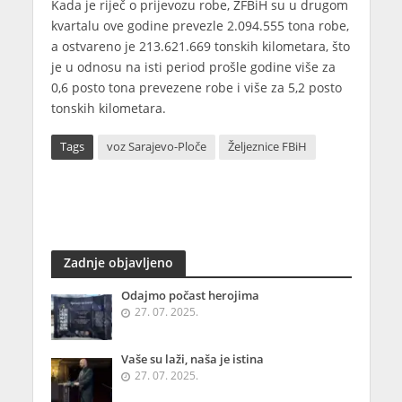
Kada je riječ o prijevozu robe, ŽFBiH su u drugom
kvartalu ove godine prevezle 2.094.555 tona robe,
a ostvareno je 213.621.669 tonskih kilometara, što
je u odnosu na isti period prošle godine više za
0,6 posto tona prevezene robe i više za 5,2 posto
tonskih kilometara.
Tags
voz Sarajevo-Ploče
Željeznice FBiH
Zadnje objavljeno
Odajmo počast herojima
27. 07. 2025.
Vaše su laži, naša je istina
27. 07. 2025.