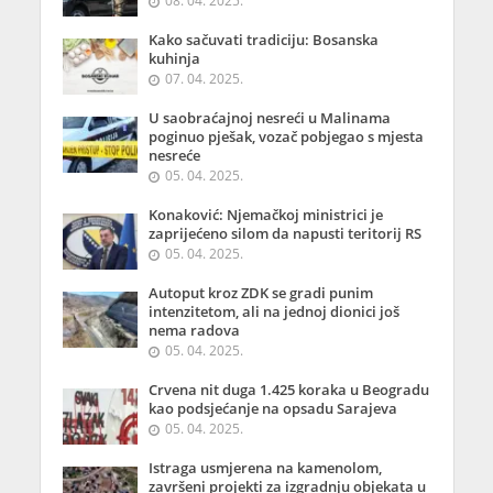
08. 04. 2025.
Kako sačuvati tradiciju: Bosanska
kuhinja
07. 04. 2025.
U saobraćajnoj nesreći u Malinama
poginuo pješak, vozač pobjegao s mjesta
nesreće
05. 04. 2025.
Konaković: Njemačkoj ministrici je
zaprijećeno silom da napusti teritorij RS
05. 04. 2025.
Autoput kroz ZDK se gradi punim
intenzitetom, ali na jednoj dionici još
nema radova
05. 04. 2025.
Crvena nit duga 1.425 koraka u Beogradu
kao podsjećanje na opsadu Sarajeva
05. 04. 2025.
Istraga usmjerena na kamenolom,
završeni projekti za izgradnju objekata u