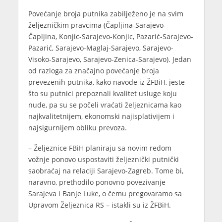
Povećanje broja putnika zabilježeno je na svim
željezničkim pravcima (Čapljina-Sarajevo-
Čapljina, Konjic-Sarajevo-Konjic, Pazarić-Sarajevo-
Pazarić, Sarajevo-Maglaj-Sarajevo, Sarajevo-
Visoko-Sarajevo, Sarajevo-Zenica-Sarajevo). Jedan
od razloga za značajno povećanje broja
prevezenih putnika, kako navode iz ŽFBiH, jeste
što su putnici prepoznali kvalitet usluge koju
nude, pa su se počeli vraćati željeznicama kao
najkvalitetnijem, ekonomski najisplativijem i
najsigurnijem obliku prevoza.
– Željeznice FBiH planiraju sa novim redom
vožnje ponovo uspostaviti željeznički putnički
saobraćaj na relaciji Sarajevo-Zagreb. Tome bi,
naravno, prethodilo ponovno povezivanje
Sarajeva i Banje Luke, o čemu pregovaramo sa
Upravom Željeznica RS – istakli su iz ŽFBiH.