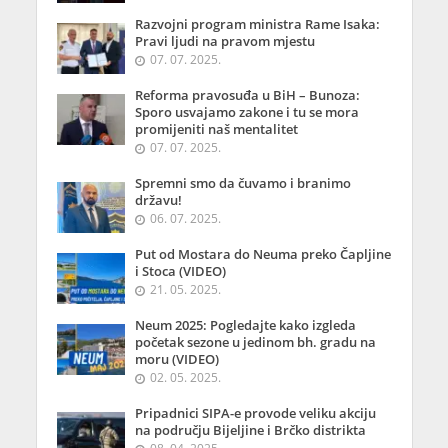
Razvojni program ministra Rame Isaka:
Pravi ljudi na pravom mjestu
07. 07. 2025.
Reforma pravosuđa u BiH – Bunoza:
Sporo usvajamo zakone i tu se mora
promijeniti naš mentalitet
07. 07. 2025.
Spremni smo da čuvamo i branimo
državu!
06. 07. 2025.
Put od Mostara do Neuma preko Čapljine
i Stoca (VIDEO)
21. 05. 2025.
Neum 2025: Pogledajte kako izgleda
početak sezone u jedinom bh. gradu na
moru (VIDEO)
02. 05. 2025.
Pripadnici SIPA-e provode veliku akciju
na području Bijeljine i Brčko distrikta