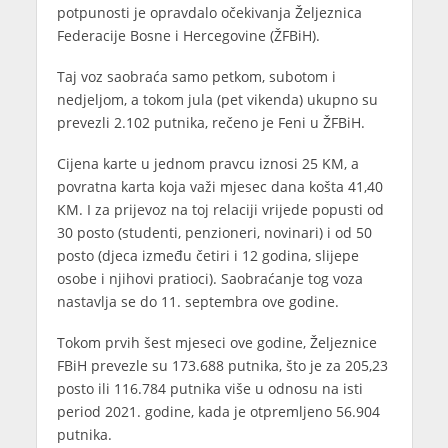
potpunosti je opravdalo očekivanja Željeznica
Federacije Bosne i Hercegovine (ŽFBiH).
Taj voz saobraća samo petkom, subotom i
nedjeljom, a tokom jula (pet vikenda) ukupno su
prevezli 2.102 putnika, rečeno je Feni u ŽFBiH.
Cijena karte u jednom pravcu iznosi 25 KM, a
povratna karta koja važi mjesec dana košta 41,40
KM. I za prijevoz na toj relaciji vrijede popusti od
30 posto (studenti, penzioneri, novinari) i od 50
posto (djeca između četiri i 12 godina, slijepe
osobe i njihovi pratioci). Saobraćanje tog voza
nastavlja se do 11. septembra ove godine.
Tokom prvih šest mjeseci ove godine, Željeznice
FBiH prevezle su 173.688 putnika, što je za 205,23
posto ili 116.784 putnika više u odnosu na isti
period 2021. godine, kada je otpremljeno 56.904
putnika.