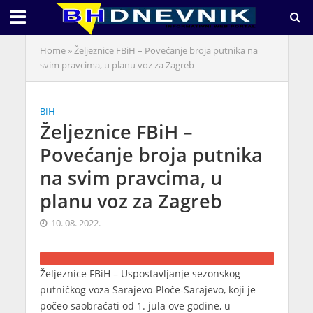
Home
»
Željeznice FBiH – Povećanje broja putnika na
svim pravcima, u planu voz za Zagreb
BIH
Željeznice FBiH –
Povećanje broja putnika
na svim pravcima, u
planu voz za Zagreb
10. 08. 2022.
Željeznice FBiH – Uspostavljanje sezonskog
putničkog voza Sarajevo-Ploče-Sarajevo, koji je
počeo saobraćati od 1. jula ove godine, u