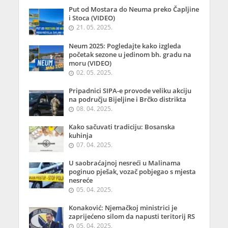
Put od Mostara do Neuma preko Čapljine
i Stoca (VIDEO)
21. 05. 2025.
Neum 2025: Pogledajte kako izgleda
početak sezone u jedinom bh. gradu na
moru (VIDEO)
02. 05. 2025.
Pripadnici SIPA-e provode veliku akciju
na području Bijeljine i Brčko distrikta
08. 04. 2025.
Kako sačuvati tradiciju: Bosanska
kuhinja
07. 04. 2025.
U saobraćajnoj nesreći u Malinama
poginuo pješak, vozač pobjegao s mjesta
nesreće
05. 04. 2025.
Konaković: Njemačkoj ministrici je
zaprijećeno silom da napusti teritorij RS
05. 04. 2025.