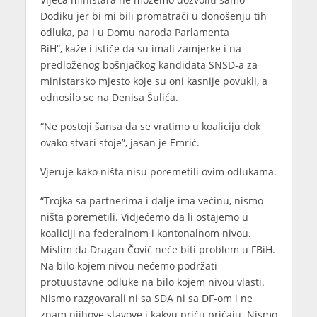
Dodiku jer bi mi bili promatrači u donošenju tih
odluka, pa i u Domu naroda Parlamenta
BiH“, kaže i ističe da su imali zamjerke i na
predloženog bošnjačkog kandidata SNSD-a za
ministarsko mjesto koje su oni kasnije povukli, a
odnosilo se na Denisa Šulića.
“Ne postoji šansa da se vratimo u koaliciju dok
ovako stvari stoje”, jasan je Emrić.
Vjeruje kako ništa nisu poremetili ovim odlukama.
“Trojka sa partnerima i dalje ima većinu, nismo
ništa poremetili. Vidjećemo da li ostajemo u
koaliciji na federalnom i kantonalnom nivou.
Mislim da Dragan Čović neće biti problem u FBiH.
Na bilo kojem nivou nećemo podržati
protuustavne odluke na bilo kojem nivou vlasti.
Nismo razgovarali ni sa SDA ni sa DF-om i ne
znam njihove stavove i kakvu priču pričaju. Nismo