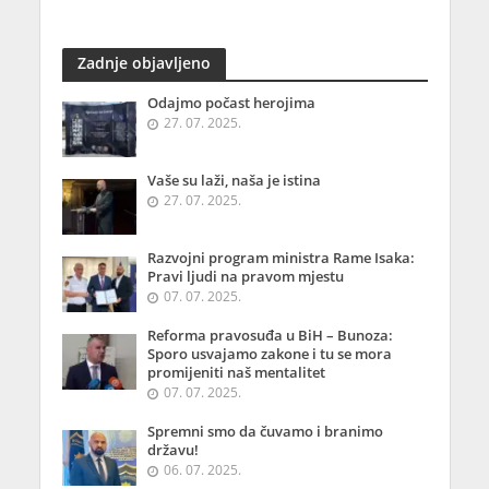
Zadnje objavljeno
Odajmo počast herojima
27. 07. 2025.
Vaše su laži, naša je istina
27. 07. 2025.
Razvojni program ministra Rame Isaka:
Pravi ljudi na pravom mjestu
07. 07. 2025.
Reforma pravosuđa u BiH – Bunoza:
Sporo usvajamo zakone i tu se mora
promijeniti naš mentalitet
07. 07. 2025.
Spremni smo da čuvamo i branimo
državu!
06. 07. 2025.