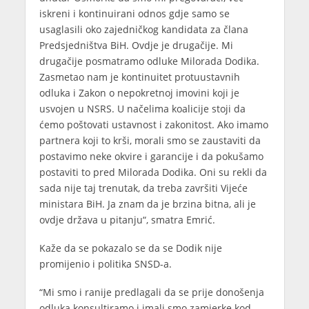
iskreni i kontinuirani odnos gdje samo se
usaglasili oko zajedničkog kandidata za člana
Predsjedništva BiH. Ovdje je drugačije. Mi
drugačije posmatramo odluke Milorada Dodika.
Zasmetao nam je kontinuitet protuustavnih
odluka i Zakon o nepokretnoj imovini koji je
usvojen u NSRS. U načelima koalicije stoji da
ćemo poštovati ustavnost i zakonitost. Ako imamo
partnera koji to krši, morali smo se zaustaviti da
postavimo neke okvire i garancije i da pokušamo
postaviti to pred Milorada Dodika. Oni su rekli da
sada nije taj trenutak, da treba završiti Vijeće
ministara BiH. Ja znam da je brzina bitna, ali je
ovdje država u pitanju“, smatra Emrić.
Kaže da se pokazalo se da se Dodik nije
promijenio i politika SNSD-a.
“Mi smo i ranije predlagali da se prije donošenja
odluka konsultiramo i imali smo zamjerke kod