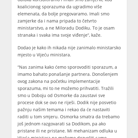
koalicionog sporazuma da ugradimo više
elemenata, da bolje pregovaramo. Imali smo
zamjerke da i nama pripada to četvrto
ministarstvo, a ne Miloradu Dodiku. To je osam
stranaka i svaka ima svoje viđenje“, kaže.
Dodao je kako ih nikada nije zanimalo ministarsko
mjesto u Vijeću ministara.
“Nas zanima kako ćemo sporovoditi sporazum, a
imamo bahato ponašanje partnera. Donošenjem
ovog zakona na početku implementacije
sporazuma, mi to ne možemo prihvatiti. Tražili
smo u Doboju od Osmorke da zaustavi sve
procese dok se ovo ne riješi. Dodik nije posvetio
pažnju našim temama i rekao da će nastaviti
raditi u tom smjeru. Osmorka smatra da trebamo
još jednom razgovarati sa Dodikom, pa ako
pristane ili ne pristane. Mi mehanizam odluka u
Vijeća ministara ne možemo dozvoliti samo