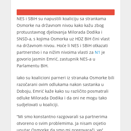
NES i SBiH su napustili koaliciju sa strankama
Osmorke na državnom nivou kako kažu zbog
protuustavnog djelovanja Milorada Dodika i
SNSD-a, s kojima Osmorka uz HDZ BiH čini vlast
na državnom nivou. Hoće li NES i SBiH otkazati
partnerstvo i na nižim nivoima vlasti za
N1
je
govorio Jasmin Emrić, zastupnik NES-a u
Parlamentu BiH.
Iako su koalicioni parneri iz stranaka Osmorke bili
razočarani ovim odlukama nakon sastanka u
Doboju, Emrić kaže kako su različito posmatrali
odluke Milorada Dodika i da oni ne mogu tako
sudjelovati u koaliciji.
“Mi smo konstantno razgovarali sa partnerima
otvoreno o svim problemima. Ja nisam osjetio
unutar Osmorke da smo mi pregovarači, već