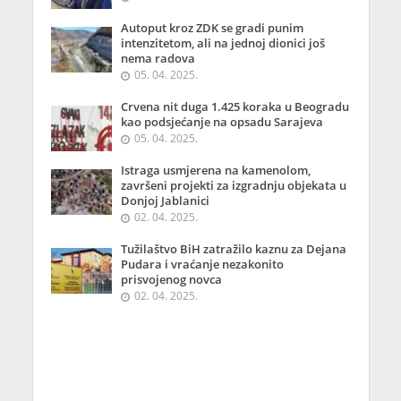
Autoput kroz ZDK se gradi punim
intenzitetom, ali na jednoj dionici još
nema radova
05. 04. 2025.
Crvena nit duga 1.425 koraka u Beogradu
kao podsjećanje na opsadu Sarajeva
05. 04. 2025.
Istraga usmjerena na kamenolom,
završeni projekti za izgradnju objekata u
Donjoj Jablanici
02. 04. 2025.
Tužilaštvo BiH zatražilo kaznu za Dejana
Pudara i vraćanje nezakonito
prisvojenog novca
02. 04. 2025.