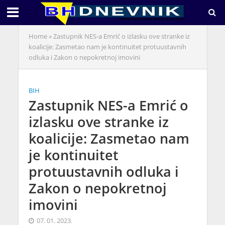
Home
»
Zastupnik NES-a Emrić o izlasku ove stranke iz
koalicije: Zasmetao nam je kontinuitet protuustavnih
odluka i Zakon o nepokretnoj imovini
BIH
Zastupnik NES-a Emrić o
izlasku ove stranke iz
koalicije: Zasmetao nam
je kontinuitet
protuustavnih odluka i
Zakon o nepokretnoj
imovini
07. 01. 2023.