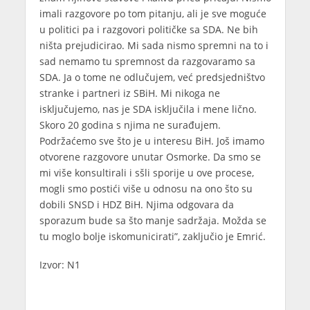
imali razgovore po tom pitanju, ali je sve moguće
u politici pa i razgovori političke sa SDA. Ne bih
ništa prejudicirao. Mi sada nismo spremni na to i
sad nemamo tu spremnost da razgovaramo sa
SDA. Ja o tome ne odlučujem, već predsjedništvo
stranke i partneri iz SBiH. Mi nikoga ne
isključujemo, nas je SDA isključila i mene lično.
Skoro 20 godina s njima ne surađujem.
Podržaćemo sve što je u interesu BiH. Još imamo
otvorene razgovore unutar Osmorke. Da smo se
mi više konsultirali i sšli sporije u ove procese,
mogli smo postići više u odnosu na ono što su
dobili SNSD i HDZ BiH. Njima odgovara da
sporazum bude sa što manje sadržaja. Možda se
tu moglo bolje iskomunicirati”, zaključio je Emrić.
Izvor: N1