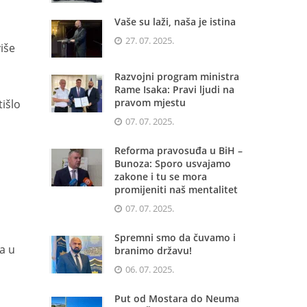
Vaše su laži, naša je istina
27. 07. 2025.
iše
Razvojni program ministra
Rame Isaka: Pravi ljudi na
pravom mjestu
tišlo
07. 07. 2025.
Reforma pravosuđa u BiH –
Bunoza: Sporo usvajamo
zakone i tu se mora
promijeniti naš mentalitet
07. 07. 2025.
Spremni smo da čuvamo i
a u
branimo državu!
06. 07. 2025.
Put od Mostara do Neuma