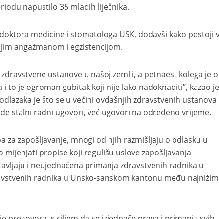
odu napustilo 35 mladih liječnika.
 doktora medicine i stomatologa USK, dodavši kako postoji v
oljim angažmanom i egzistencijom.
e zdravstvene ustanove u našoj zemlji, a petnaest kolega je o
 i to je ogroman gubitak koji nije lako nadoknaditi”, kazao je
odlazaka je što se u većini ovdašnjih zdravstvenih ustanova
e stalni radni ugovori, već ugovori na određeno vrijeme.
a za zapošljavanje, mnogi od njih razmišljaju o odlasku u
 mijenjati propise koji regulišu uslove zapošljavanja
stavljaju i neujednačena primanja zdravstvenih radnika u
ravstvenih radnika u Unsko-sanskom kantonu među najnižim
e pregovora, s ciljem da se izjednače prava i primanja svih