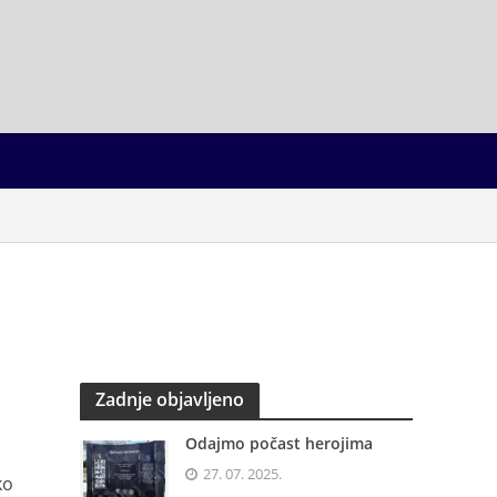
Zadnje objavljeno
Odajmo počast herojima
27. 07. 2025.
ko