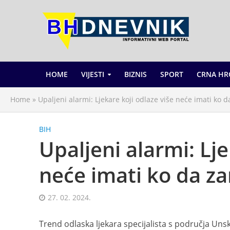
HOME
VIJESTI
BIZNIS
SPORT
CRNA HR
Home
»
Upaljeni alarmi: Ljekare koji odlaze više neće imati ko d
BIH
Upaljeni alarmi: Lje
neće imati ko da za
27. 02. 2024.
Trend odlaska ljekara specijalista s područja Unsk