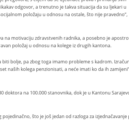
akav odgovor, a trenutno je takva situacija da su ljekari u
socijalnom položaju u odnosu na ostale, što nije pravedno”,
a na motivaciju zdravstvenih radnika, a posebno je apostro
avan položaj u odnosu na kolege iz drugih kantona.
u biti bolje, pa zbog toga imamo probleme s kadrom. Izračun
t naših kolega penzionisati, a neće imati ko da ih zamijeni”
 doktora na 100.000 stanovnika, dok je u Kantonu Sarajevo
og pojedinačno, što je još jedan od razloga za izjednačavanje