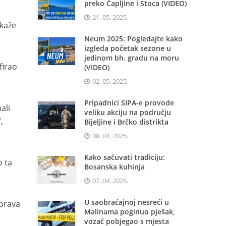
preko Čapljine i Stoca (VIDEO)
21. 05. 2025.
 kaže
Neum 2025: Pogledajte kako
izgleda početak sezone u
jedinom bh. gradu na moru
firao
(VIDEO)
02. 05. 2025.
Pripadnici SIPA-e provode
ali
veliku akciju na području
,
Bijeljine i Brčko distrikta
08. 04. 2025.
Kako sačuvati tradiciju:
 ta
Bosanska kuhinja
07. 04. 2025.
U saobraćajnoj nesreći u
 prava
Malinama poginuo pješak,
vozač pobjegao s mjesta