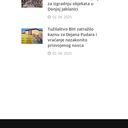
za izgradnju objekata u
Donjoj Jablanici
02. 04. 2025.
Tužilaštvo BiH zatražilo
kaznu za Dejana Pudara i
vraćanje nezakonito
prisvojenog novca
02. 04. 2025.