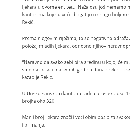
ljekara u ovome entitetu. Nažalost, još nemamo nik
kantonima koji su veći i bogatiji u mnogo boljem 
Rekić.
Prema njegovim riječima, to se negativno odražav
položaj mladih ljekara, odnosno njihov neravnopr
“Naravno da svako sebi bira sredinu u kojoj će m
smo da će se u narednih godinu dana preko tridese
kazao je Rekić.
U Unsko-sanskom kantonu radi u prosjeku oko 130
brojka oko 320.
Manji broj ljekara znači i veći obim posla za svak
i primanja.