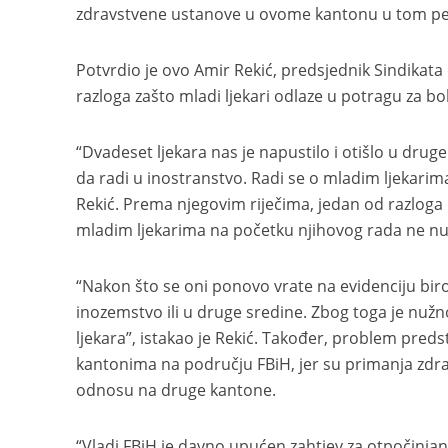
zdravstvene ustanove u ovome kantonu u tom peri
Potvrdio je ovo Amir Rekić, predsjednik Sindikata
razloga zašto mladi ljekari odlaze u potragu za b
“Dvadeset ljekara nas je napustilo i otišlo u drug
da radi u inostranstvo. Radi se o mladim ljekarima
Rekić. Prema njegovim riječima, jedan od razloga 
mladim ljekarima na početku njihovog rada ne nud
“Nakon što se oni ponovo vrate na evidenciju biro
inozemstvo ili u druge sredine. Zbog toga je nužno
ljekara”, istakao je Rekić. Također, problem pred
kantonima na području FBiH, jer su primanja zd
odnosu na druge kantone.
“Vladi FBiH je davno upućen zahtjev za otpočinjanj