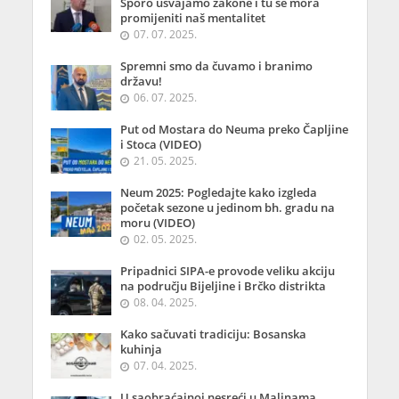
Sporo usvajamo zakone i tu se mora
promijeniti naš mentalitet
07. 07. 2025.
Spremni smo da čuvamo i branimo
državu!
06. 07. 2025.
Put od Mostara do Neuma preko Čapljine
i Stoca (VIDEO)
21. 05. 2025.
Neum 2025: Pogledajte kako izgleda
početak sezone u jedinom bh. gradu na
moru (VIDEO)
02. 05. 2025.
Pripadnici SIPA-e provode veliku akciju
na području Bijeljine i Brčko distrikta
08. 04. 2025.
Kako sačuvati tradiciju: Bosanska
kuhinja
07. 04. 2025.
U saobraćajnoj nesreći u Malinama