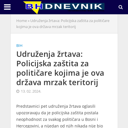
Home
»
Udruženja žrtava: Policijska zaštita za političare
kojima je ova država mrzak teritorij
BIH
Udruženja žrtava:
Policijska zaštita za
političare kojima je ova
država mrzak teritorij
13. 02. 2024.
Predstavnici pet udruženja žrtava oglasili
upozoravaju da je policijska zaštita postala
neophodnost za svakog političara u Bosni i
Hercegovini, a nijedan od njih nikada nije bio