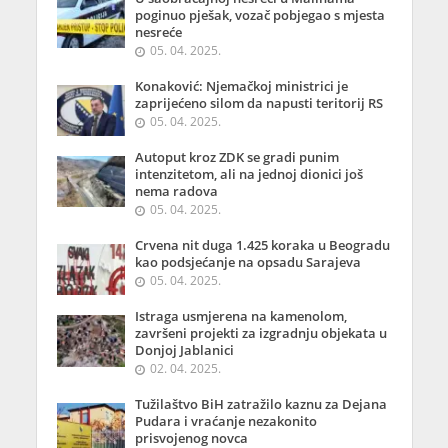
poginuo pješak, vozač pobjegao s mjesta
nesreće
05. 04. 2025.
Konaković: Njemačkoj ministrici je
zaprijećeno silom da napusti teritorij RS
05. 04. 2025.
Autoput kroz ZDK se gradi punim
intenzitetom, ali na jednoj dionici još
nema radova
05. 04. 2025.
Crvena nit duga 1.425 koraka u Beogradu
kao podsjećanje na opsadu Sarajeva
05. 04. 2025.
Istraga usmjerena na kamenolom,
završeni projekti za izgradnju objekata u
Donjoj Jablanici
02. 04. 2025.
Tužilaštvo BiH zatražilo kaznu za Dejana
Pudara i vraćanje nezakonito
prisvojenog novca