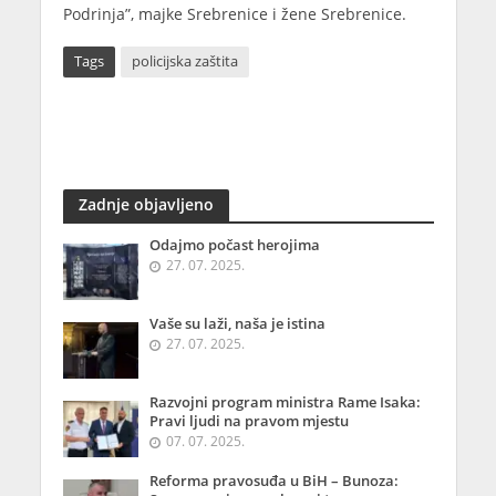
Podrinja”, majke Srebrenice i žene Srebrenice.
Tags
policijska zaštita
Zadnje objavljeno
Odajmo počast herojima
27. 07. 2025.
Vaše su laži, naša je istina
27. 07. 2025.
Razvojni program ministra Rame Isaka:
Pravi ljudi na pravom mjestu
07. 07. 2025.
Reforma pravosuđa u BiH – Bunoza: