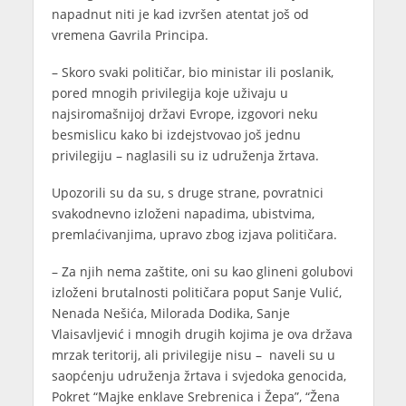
napadnut niti je kad izvršen atentat još od
vremena Gavrila Principa.
– Skoro svaki političar, bio ministar ili poslanik,
pored mnogih privilegija koje uživaju u
najsiromašnijoj državi Evrope, izgovori neku
besmislicu kako bi izdejstvovao još jednu
privilegiju – naglasili su iz udruženja žrtava.
Upozorili su da su, s druge strane, povratnici
svakodnevno izloženi napadima, ubistvima,
premlaćivanjima, upravo zbog izjava političara.
– Za njih nema zaštite, oni su kao glineni golubovi
izloženi brutalnosti političara poput Sanje Vulić,
Nenada Nešića, Milorada Dodika, Sanje
Vlaisavljević i mnogih drugih kojima je ova država
mrzak teritorij, ali privilegije nisu – naveli su u
saopćenju udruženja žrtava i svjedoka genocida,
Pokret “Majke enklave Srebrenica i Žepa”, “Žena