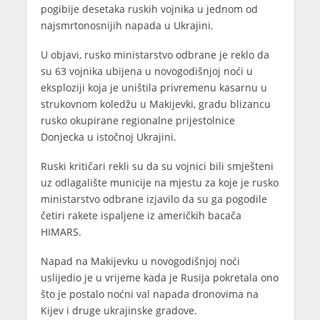
pogibije desetaka ruskih vojnika u jednom od
najsmrtonosnijih napada u Ukrajini.
U objavi, rusko ministarstvo odbrane je reklo da
su 63 vojnika ubijena u novogodišnjoj noći u
eksploziji koja je uništila privremenu kasarnu u
strukovnom koledžu u Makijevki, gradu blizancu
rusko okupirane regionalne prijestolnice
Donjecka u istočnoj Ukrajini.
Ruski kritičari rekli su da su vojnici bili smješteni
uz odlagalište municije na mjestu za koje je rusko
ministarstvo odbrane izjavilo da su ga pogodile
četiri rakete ispaljene iz američkih bacača
HIMARS.
Napad na Makijevku u novogodišnjoj noći
uslijedio je u vrijeme kada je Rusija pokretala ono
što je postalo noćni val napada dronovima na
Kijev i druge ukrajinske gradove.