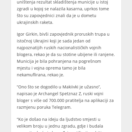
uništenja rezultat skladištenja municije u istoj
zgradi u kojoj se nalazila kasarna, uprkos tome
što su zapovjednici znali da je u dometu
ukrajinskih raketa.
Igor Girkin, bivši zapovjednik proruskih trupa u
istočnoj Ukrajini koji je sada jedan od
najpoznatijih ruskih nacionalističkih vojnih
blogera, rekao je da su stotine ubijene ili ranjene.
Municija je bila pohranjena na pogrešnom
mjestu i vojna oprema tamo je bila
nekamuflirana, rekao je.
“Ono što se dogodilo u Makiivki je užasno”,
napisao je Archangel Spetznaz Z, ruski vojni
bloger s više od 700.000 pratitelja na aplikaciji za
razmjenu poruka Telegram.
“Ko je došao na ideju da ljudstvo smjesti u
velikom broju u jednu zgradu, gdje i budala