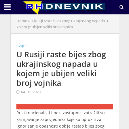
Home
»
U Rusiji raste bijes zbog ukrajinskog napada u
kojem je ubijen veliki broj vojnika
SVIJET
U Rusiji raste bijes zbog
ukrajinskog napada u
kojem je ubijen veliki
broj vojnika
04. 01. 2023.
Ruski nacionalisti i neki zastupnici zatražili su
kažnjavanje zapovjednika koje su optužili za
ignorisanje opasnosti dok je rastao bijes zbog