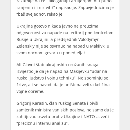
razumije da će i ako gađaju artiljerijom biti puno
ranjenih ili mrtvih?” napisao je. Zapovjednicima je
“baš svejedno”, rekao je.
Ukrajina gotovo nikada javno ne preuzima
odgovornost za napade na teritorij pod kontrolom
Rusije u Ukrajini, a predsjednik Volodymyr
Zelenskiy nije se osvrnuo na napad u Makiivki u
svom noćnom govoru u ponedjeljak.
Ali Glavni štab ukrajinskih oružanih snaga
izvijestio je da je napad na Makijevku “udar na
rusko ljudstvo i vojnu tehniku”. Ne spominju se
žrtve, ali se navodi da je uništena velika količina
vojne opreme.
Grigorij Karasin, član ruskog Senata i bivši
zamjenik ministra vanjskih poslova, ne samo da je
zahtijevao osvetu protiv Ukrajine i NATO-a, već i
“preciznu internu analizu”.