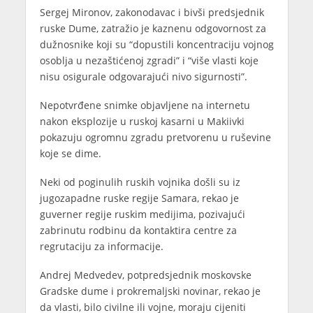
Sergej Mironov, zakonodavac i bivši predsjednik
ruske Dume, zatražio je kaznenu odgovornost za
dužnosnike koji su “dopustili koncentraciju vojnog
osoblja u nezaštićenoj zgradi” i “više vlasti koje
nisu osigurale odgovarajući nivo sigurnosti”.
Nepotvrđene snimke objavljene na internetu
nakon eksplozije u ruskoj kasarni u Makiivki
pokazuju ogromnu zgradu pretvorenu u ruševine
koje se dime.
Neki od poginulih ruskih vojnika došli su iz
jugozapadne ruske regije Samara, rekao je
guverner regije ruskim medijima, pozivajući
zabrinutu rodbinu da kontaktira centre za
regrutaciju za informacije.
Andrej Medvedev, potpredsjednik moskovske
Gradske dume i prokremaljski novinar, rekao je
da vlasti, bilo civilne ili vojne, moraju cijeniti