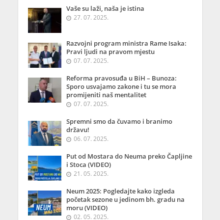
Vaše su laži, naša je istina
27. 07. 2025.
Razvojni program ministra Rame Isaka:
Pravi ljudi na pravom mjestu
07. 07. 2025.
Reforma pravosuđa u BiH – Bunoza:
Sporo usvajamo zakone i tu se mora
promijeniti naš mentalitet
07. 07. 2025.
Spremni smo da čuvamo i branimo
državu!
06. 07. 2025.
Put od Mostara do Neuma preko Čapljine
i Stoca (VIDEO)
21. 05. 2025.
Neum 2025: Pogledajte kako izgleda
početak sezone u jedinom bh. gradu na
moru (VIDEO)
02. 05. 2025.