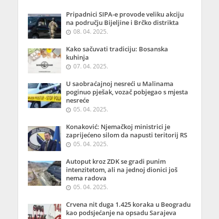
Pripadnici SIPA-e provode veliku akciju
na području Bijeljine i Brčko distrikta
08. 04. 2025.
Kako sačuvati tradiciju: Bosanska
kuhinja
07. 04. 2025.
U saobraćajnoj nesreći u Malinama
poginuo pješak, vozač pobjegao s mjesta
nesreće
05. 04. 2025.
Konaković: Njemačkoj ministrici je
zaprijećeno silom da napusti teritorij RS
05. 04. 2025.
Autoput kroz ZDK se gradi punim
intenzitetom, ali na jednoj dionici još
nema radova
05. 04. 2025.
Crvena nit duga 1.425 koraka u Beogradu
kao podsjećanje na opsadu Sarajeva