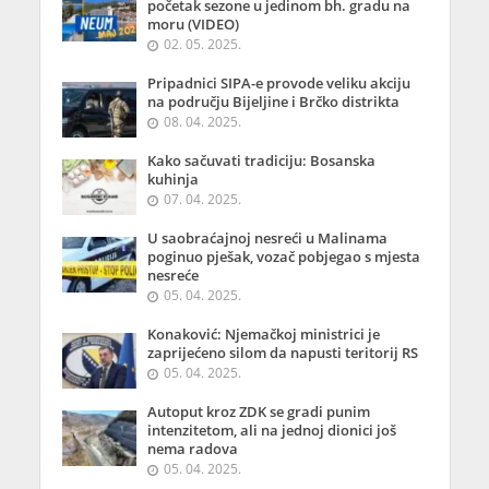
početak sezone u jedinom bh. gradu na
moru (VIDEO)
02. 05. 2025.
Pripadnici SIPA-e provode veliku akciju
na području Bijeljine i Brčko distrikta
08. 04. 2025.
Kako sačuvati tradiciju: Bosanska
kuhinja
07. 04. 2025.
U saobraćajnoj nesreći u Malinama
poginuo pješak, vozač pobjegao s mjesta
nesreće
05. 04. 2025.
Konaković: Njemačkoj ministrici je
zaprijećeno silom da napusti teritorij RS
05. 04. 2025.
Autoput kroz ZDK se gradi punim
intenzitetom, ali na jednoj dionici još
nema radova
05. 04. 2025.