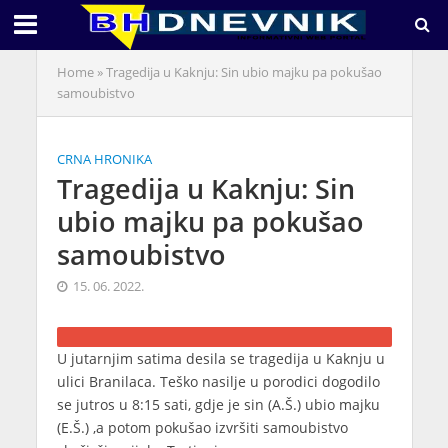
Home
»
Tragedija u Kaknju: Sin ubio majku pa pokušao
samoubistvo
CRNA HRONIKA
Tragedija u Kaknju: Sin
ubio majku pa pokušao
samoubistvo
15. 06. 2022.
U jutarnjim satima desila se tragedija u Kaknju u
ulici Branilaca. Teško nasilje u porodici dogodilo
se jutros u 8:15 sati, gdje je sin (A.Š.) ubio majku
(E.Š.) ,a potom pokušao izvršiti samoubistvo