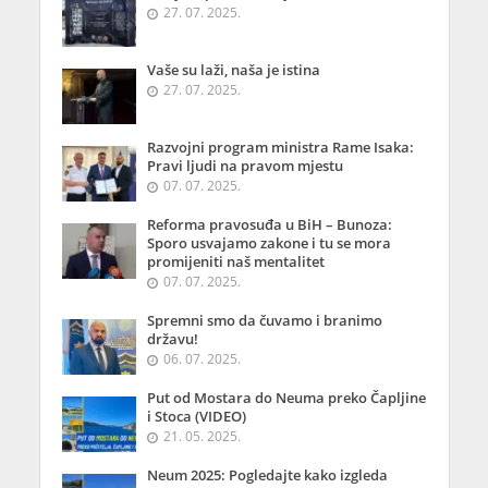
27. 07. 2025.
Vaše su laži, naša je istina
27. 07. 2025.
Razvojni program ministra Rame Isaka:
Pravi ljudi na pravom mjestu
07. 07. 2025.
Reforma pravosuđa u BiH – Bunoza:
Sporo usvajamo zakone i tu se mora
promijeniti naš mentalitet
07. 07. 2025.
Spremni smo da čuvamo i branimo
državu!
06. 07. 2025.
Put od Mostara do Neuma preko Čapljine
i Stoca (VIDEO)
21. 05. 2025.
Neum 2025: Pogledajte kako izgleda