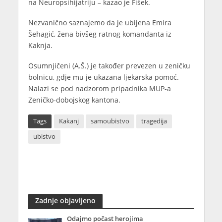
na Neuropsihijatriju – kazao je Fišek.
Nezvanično saznajemo da je ubijena Emira
Šehagić, žena bivšeg ratnog komandanta iz
Kaknja.
Osumnjičeni (A.Š.) je također prevezen u zeničku
bolnicu, gdje mu je ukazana ljekarska pomoć.
Nalazi se pod nadzorom pripadnika MUP-a
Zeničko-dobojskog kantona.
Tags
Kakanj
samoubistvo
tragedija
ubistvo
Zadnje objavljeno
Odajmo počast herojima