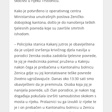
skočivši u rijeku Trstionicu.
Kako je potvrđeno iz operativnog centra
Ministarstva unutrašnjih poslova Zeničko-
dobojskog kantona, došlo je do nanošenja teških
tjelesnih povreda koje su završile smrtnih
ishodom.
– Policijska stanica Kakanj jutros je obaviještena
da je usljed izvršenja krivičnog djela nasilja u
porodici ženska osoba zadobila tjelesne povrede,
te joj je medicinska pomoć pružena u Kaknju
nakon čega je prebačena u Kantonalnu bolnicu
Zenica gdje su joj konstatovane teške povrede
životno ugrožavajuće. Danas oko 13:30 sati smo
obaviješteni da je preminula. Osoba koja joj je
nanijela povrede, uži član porodice, je nakon tog
događaja pokušala izvršiti samoubistvo skokom s
mosta u rijeku. Prolaznici su ga izvukli iz rijeke te
je i on prebačen u Kantonalnu bolnicu u Zenicu