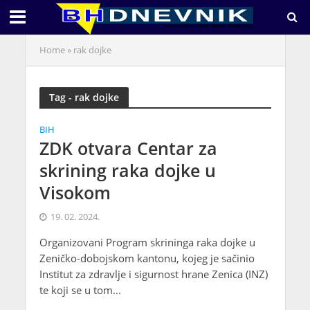
Home
»
rak dojke
Tag - rak dojke
BIH
ZDK otvara Centar za
skrining raka dojke u
Visokom
19. 02. 2024.
Organizovani Program skrininga raka dojke u
Zeničko-dobojskom kantonu, kojeg je sačinio
Institut za zdravlje i sigurnost hrane Zenica (INZ)
te koji se u tom...