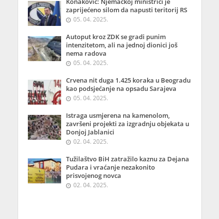
Konaković: Njemačkoj ministrici je
zaprijećeno silom da napusti teritorij RS
05. 04. 2025.
Autoput kroz ZDK se gradi punim
intenzitetom, ali na jednoj dionici još
nema radova
05. 04. 2025.
Crvena nit duga 1.425 koraka u Beogradu
kao podsjećanje na opsadu Sarajeva
05. 04. 2025.
Istraga usmjerena na kamenolom,
završeni projekti za izgradnju objekata u
Donjoj Jablanici
02. 04. 2025.
Tužilaštvo BiH zatražilo kaznu za Dejana
Pudara i vraćanje nezakonito
prisvojenog novca
02. 04. 2025.