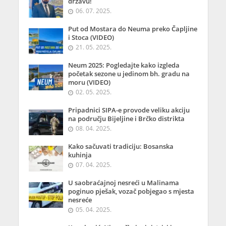
državu!
06. 07. 2025.
Put od Mostara do Neuma preko Čapljine
i Stoca (VIDEO)
21. 05. 2025.
Neum 2025: Pogledajte kako izgleda
početak sezone u jedinom bh. gradu na
moru (VIDEO)
02. 05. 2025.
Pripadnici SIPA-e provode veliku akciju
na području Bijeljine i Brčko distrikta
08. 04. 2025.
Kako sačuvati tradiciju: Bosanska
kuhinja
07. 04. 2025.
U saobraćajnoj nesreći u Malinama
poginuo pješak, vozač pobjegao s mjesta
nesreće
05. 04. 2025.