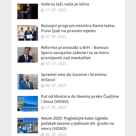
Vaše su laži, naša je istina
27. 07. 2025.
Razvojni program ministra Rame Isaka:
Pravi ljudi na pravom mjestu
07. 07. 2025.
Reforma pravosuđa u BiH – Bunoza:
Sporo usvajamo zakone i tu se mora
promijeniti naš mentalitet
07. 07. 2025.
Spremni smo da čuvamo i branimo
državu!
06. 07. 2025.
Put od Mostara do Neuma preko Čapljine
i Stoca (VIDEO)
21. 05. 2025.
Neum 2025: Pogledajte kako izgleda
početak sezone u jedinom bh. gradu na
moru (VIDEO)
02. 05. 2025.