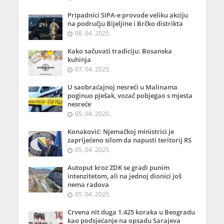
Pripadnici SIPA-e provode veliku akciju
na području Bijeljine i Brčko distrikta
08. 04. 2025.
Kako sačuvati tradiciju: Bosanska
kuhinja
07. 04. 2025.
U saobraćajnoj nesreći u Malinama
poginuo pješak, vozač pobjegao s mjesta
nesreće
05. 04. 2025.
Konaković: Njemačkoj ministrici je
zaprijećeno silom da napusti teritorij RS
05. 04. 2025.
Autoput kroz ZDK se gradi punim
intenzitetom, ali na jednoj dionici još
nema radova
05. 04. 2025.
Crvena nit duga 1.425 koraka u Beogradu
kao podsjećanje na opsadu Sarajeva