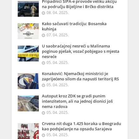
Pripadnici SIPA-e provode veliku akciju
na području Bijeljine i Brčko distrikta
08. 04. 2025.
Kako sačuvati tradiciju: Bosanska
kuhinja
07. 04. 2025.
U saobraćajnoj nesreći u Malinama
poginuo pješak, vozač pobjegao s mjesta
nesreće
05. 04. 2025.
Konaković: Njemačkoj ministrici je
zaprijećeno silom da napusti teritorij RS
05. 04. 2025.
Autoput kroz ZDK se gradi punim
intenzitetom, ali na jednoj dionici još
nema radova
05. 04. 2025.
Crvena nit duga 1.425 koraka u Beogradu
kao podsjećanje na opsadu Sarajeva
05. 04. 2025.