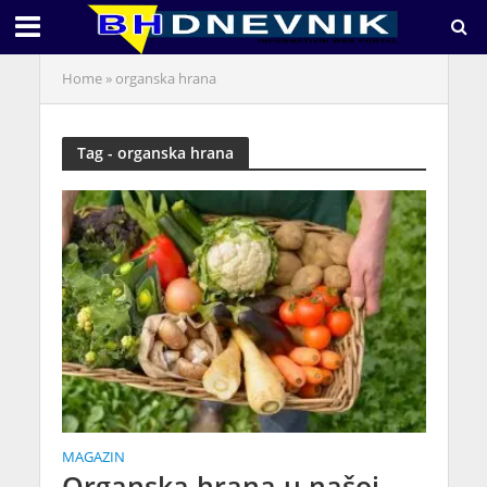
Home
»
organska hrana
Tag - organska hrana
MAGAZIN
Organska hrana u našoj