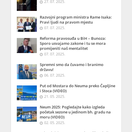
27. 07. 2025.
Razvojni program ministra Rame Isaka:
Pravi ljudi na pravom mjestu
07. 07. 2025.
Reforma pravosuđa u BiH – Bunoza:
Sporo usvajamo zakone i tu se mora
promijeniti naš mentalitet
07. 07. 2025.
Spremni smo da čuvamo i branimo
državu!
06. 07. 2025.
Put od Mostara do Neuma preko Čapljine
i Stoca (VIDEO)
21. 05. 2025.
Neum 2025: Pogledajte kako izgleda
početak sezone u jedinom bh. gradu na
moru (VIDEO)
02. 05. 2025.