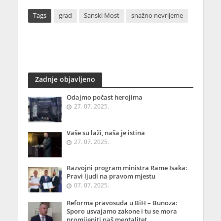
Tags
grad
Sanski Most
snažno nevrijeme
Zadnje objavljeno
Odajmo počast herojima
27. 07. 2025.
Vaše su laži, naša je istina
27. 07. 2025.
Razvojni program ministra Rame Isaka:
Pravi ljudi na pravom mjestu
07. 07. 2025.
Reforma pravosuđa u BiH – Bunoza:
Sporo usvajamo zakone i tu se mora
promijeniti naš mentalitet