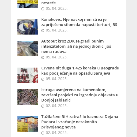
nesreće
05. 04. 2025.
Konaković: Njemačkoj ministrici je
zaprijećeno silom da napusti teritorij RS
05. 04. 2025.
Autoput kroz ZDK se gradi punim
intenzitetom, ali na jednoj dionici još
nema radova
05. 04. 2025.
Crvena nit duga 1.425 koraka u Beogradu
kao podsjećanje na opsadu Sarajeva
05. 04. 2025.
Istraga usmjerena na kamenolom,
završeni projekti za izgradnju objekata u
Donjoj Jablanici
02. 04. 2025.
Tužilaštvo BiH zatražilo kaznu za Dejana
Pudara i vraćanje nezakonito
prisvojenog novca
02. 04. 2025.