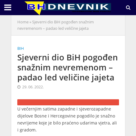
Home
»
Sjeverni dio BiH pogođen snažnim
nevremenom – padao led veličine jajeta
BIH
Sjeverni dio BiH pogođen
snažnim nevremenom –
padao led veličine jajeta
29. 06. 2022.
U večernjim satima zapadne i sjeverozapadne
dijelove Bosne i Hercegovine pogodilo je snažno
nevrijeme koje je bilo praćeno udarima vjetra, ali
i gradom.