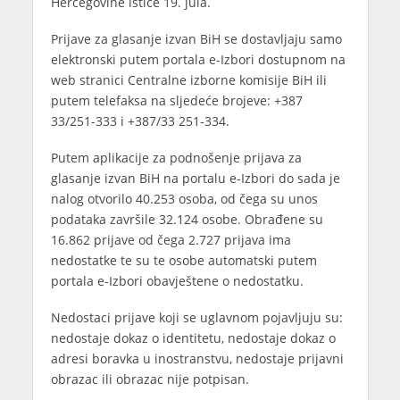
Hercegovine ističe 19. jula.
Prijave za glasanje izvan BiH se dostavljaju samo
elektronski putem portala e-Izbori dostupnom na
web stranici Centralne izborne komisije BiH ili
putem telefaksa na slјedeće brojeve: +387
33/251-333 i +387/33 251-334.
Putem aplikacije za podnošenje prijava za
glasanje izvan BiH na portalu e-Izbori do sada je
nalog otvorilo 40.253 osoba, od čega su unos
podataka završile 32.124 osobe. Obrađene su
16.862 prijave od čega 2.727 prijava ima
nedostatke te su te osobe automatski putem
portala e-Izbori obavještene o nedostatku.
Nedostaci prijave koji se uglavnom pojavljuju su:
nedostaje dokaz o identitetu, nedostaje dokaz o
adresi boravka u inostranstvu, nedostaje prijavni
obrazac ili obrazac nije potpisan.