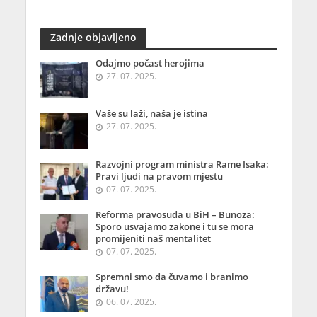
Zadnje objavljeno
Odajmo počast herojima
27. 07. 2025.
Vaše su laži, naša je istina
27. 07. 2025.
Razvojni program ministra Rame Isaka:
Pravi ljudi na pravom mjestu
07. 07. 2025.
Reforma pravosuđa u BiH – Bunoza:
Sporo usvajamo zakone i tu se mora
promijeniti naš mentalitet
07. 07. 2025.
Spremni smo da čuvamo i branimo
državu!
06. 07. 2025.