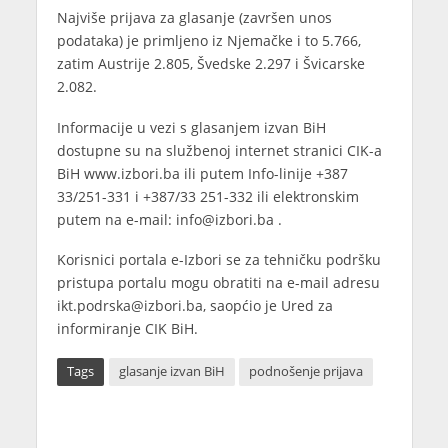
Najviše prijava za glasanje (završen unos
podataka) je primljeno iz Njemačke i to 5.766,
zatim Austrije 2.805, Švedske 2.297 i Švicarske
2.082.
Informacije u vezi s glasanjem izvan BiH
dostupne su na službenoj internet stranici CIK-a
BiH www.izbori.ba ili putem Info-linije +387
33/251-331 i +387/33 251-332 ili elektronskim
putem na e-mail: info@izbori.ba .
Korisnici portala e-Izbori se za tehničku podršku
pristupa portalu mogu obratiti na e-mail adresu
ikt.podrska@izbori.ba, saopćio je Ured za
informiranje CIK BiH.
Tags
glasanje izvan BiH
podnošenje prijava