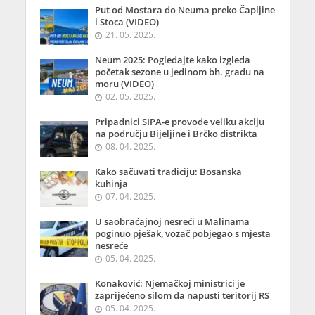
Put od Mostara do Neuma preko Čapljine
i Stoca (VIDEO)
21. 05. 2025.
Neum 2025: Pogledajte kako izgleda
početak sezone u jedinom bh. gradu na
moru (VIDEO)
02. 05. 2025.
Pripadnici SIPA-e provode veliku akciju
na području Bijeljine i Brčko distrikta
08. 04. 2025.
Kako sačuvati tradiciju: Bosanska
kuhinja
07. 04. 2025.
U saobraćajnoj nesreći u Malinama
poginuo pješak, vozač pobjegao s mjesta
nesreće
05. 04. 2025.
Konaković: Njemačkoj ministrici je
zaprijećeno silom da napusti teritorij RS
05. 04. 2025.