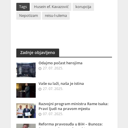
Tags
Husein ef. Kavazović
korupcija
Nepotizam
reisu-l-ulema
Zadnje objavljeno
Odajmo počast herojima
27. 07. 2025.
Vaše su laži, naša je istina
27. 07. 2025.
Razvojni program ministra Rame Isaka:
Pravi ljudi na pravom mjestu
07. 07. 2025.
Reforma pravosuđa u BiH – Bunoza: