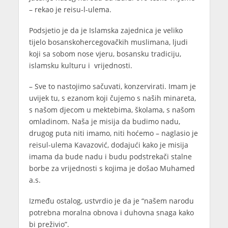
– rekao je reisu-l-ulema.
Podsjetio je da je Islamska zajednica je veliko
tijelo bosanskohercegovačkih muslimana, ljudi
koji sa sobom nose vjeru, bosansku tradiciju,
islamsku kulturu i vrijednosti.
– Sve to nastojimo sačuvati, konzervirati. Imam je
uvijek tu, s ezanom koji čujemo s naših minareta,
s našom djecom u mektebima, školama, s našom
omladinom. Naša je misija da budimo nadu,
drugog puta niti imamo, niti hoćemo – naglasio je
reisul-ulema Kavazović, dodajući kako je misija
imama da bude nadu i budu podstrekači stalne
borbe za vrijednosti s kojima je došao Muhamed
a.s.
Između ostalog, ustvrdio je da je “našem narodu
potrebna moralna obnova i duhovna snaga kako
bi preživio”.