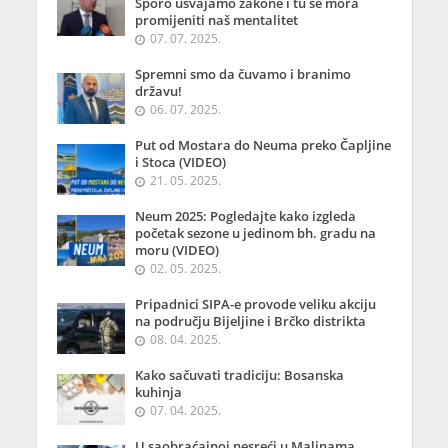
Sporo usvajamo zakone i tu se mora
promijeniti naš mentalitet
07. 07. 2025.
Spremni smo da čuvamo i branimo
državu!
06. 07. 2025.
Put od Mostara do Neuma preko Čapljine
i Stoca (VIDEO)
21. 05. 2025.
Neum 2025: Pogledajte kako izgleda
početak sezone u jedinom bh. gradu na
moru (VIDEO)
02. 05. 2025.
Pripadnici SIPA-e provode veliku akciju
na području Bijeljine i Brčko distrikta
08. 04. 2025.
Kako sačuvati tradiciju: Bosanska
kuhinja
07. 04. 2025.
U saobraćajnoj nesreći u Malinama