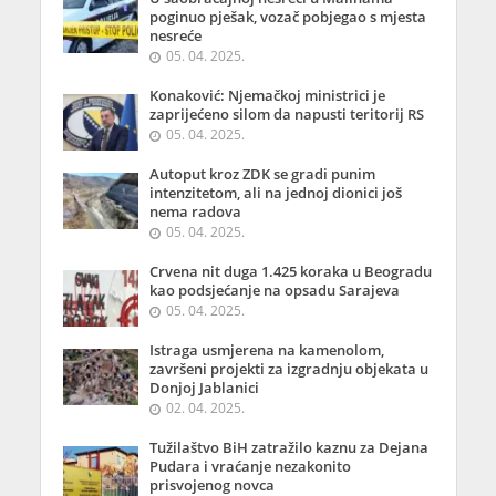
poginuo pješak, vozač pobjegao s mjesta
nesreće
05. 04. 2025.
Konaković: Njemačkoj ministrici je
zaprijećeno silom da napusti teritorij RS
05. 04. 2025.
Autoput kroz ZDK se gradi punim
intenzitetom, ali na jednoj dionici još
nema radova
05. 04. 2025.
Crvena nit duga 1.425 koraka u Beogradu
kao podsjećanje na opsadu Sarajeva
05. 04. 2025.
Istraga usmjerena na kamenolom,
završeni projekti za izgradnju objekata u
Donjoj Jablanici
02. 04. 2025.
Tužilaštvo BiH zatražilo kaznu za Dejana
Pudara i vraćanje nezakonito
prisvojenog novca