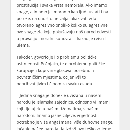
prostitucija i svaka vrsta nemorala. Ako imamo
snage, a imamo je, moramo kao ljudi ustati i na
poroke, na ono što ne valja, ukazivati vrlo
otvoreno, agresivno onoliko koliko su agresivne
ove snage zla koje pokušavaju naš narod odvesti
u provaliju, moralni sunovrat – kazao je reisu-l-
ulema.
Također, govorio je i o problemu političke
usitnjenosti Bošnjaka, te o problemu političke
korupcije i kupovine glasova, posebno u
povratničkim mjestima, ocijenivši to
neprihvatljivim i činom za svaku osudu.
– Jedina snaga je donekle uvezana u našem
narodu je Islamska zajednica, odnosno vi imami
koji djelujete u našim džematima, s našim
narodom. Imamo jasne ciljeve, vrijednosti,
potrebno je više angažmana, više duhovne snage,
jačanje našeg naroda da izdrži ovo teško vrijeme