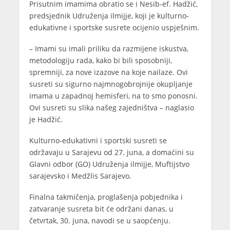
Prisutnim imamima obratio se i Nesib-ef. Hadžić,
predsjednik Udruženja ilmijje, koji je kulturno-
edukativne i sportske susrete ocijenio uspješnim.
– Imami su imali priliku da razmijene iskustva,
metodologiju rada, kako bi bili sposobniji,
spremniji, za nove izazove na koje nailaze. Ovi
susreti su sigurno najmnogobrojnije okupljanje
imama u zapadnoj hemisferi, na to smo ponosni.
Ovi susreti su slika našeg zajedništva – naglasio
je Hadžić.
Kulturno-edukativni i sportski susreti se
održavaju u Sarajevu od 27. juna, a domaćini su
Glavni odbor (GO) Udruženja ilmijje, Muftijstvo
sarajevsko i Medžlis Sarajevo.
Finalna takmičenja, proglašenja pobjednika i
zatvaranje susreta bit će održani danas, u
četvrtak, 30. juna, navodi se u saopćenju.