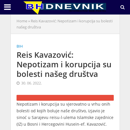
Home
»
Reis Kavazović: Nepotizam i korupcija su bolesti
našeg društva
BIH
Reis Kavazović:
Nepotizam i korupcija su
bolesti našeg društva
30. 06. 2022.
Nepotizam i korupcija su vjerovatno u vrhu onih
bolesti od kojih boluje naše društvo, izjavio je
sinoć u Sarajevu reisu-l-ulema Islamske zajednice
(IZ) u Bosni i Hercegovini Husein-ef. Kavazović.