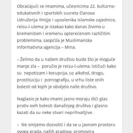
Obraćajući se imamima, učesnicima 22. kulturno-
edukativnih i sportskih susreta članova
Udruženja ilmijje i uposlenika Islamske zajednice,
reisu-l-ulema je istakao kako danas živimo u
bremenitom i vremenu opterećenom različitim
problemima, saopćila je Muslimanska
informativna agencija – Mina.
– Želimo da u našem društvu bude što je moguće
manje zla – poručio je reisu-l-ulema, ističući kako
su nepotizam i korupcija, uz alkohol, drogu,
prostituciju i pornografiju, u vrhu liste onih
bolesti od kojih je oboljelo naše društvo.
Naglasio je kako imami jasno moraju dići glas
protiv ovih bolesti današnjeg društva i glasno
kazati da su neke stvari neprihvatljive.
– Ne smijemo dozvoliti i da se u javnom prostoru
ovoga grada, naših gradova, promovira