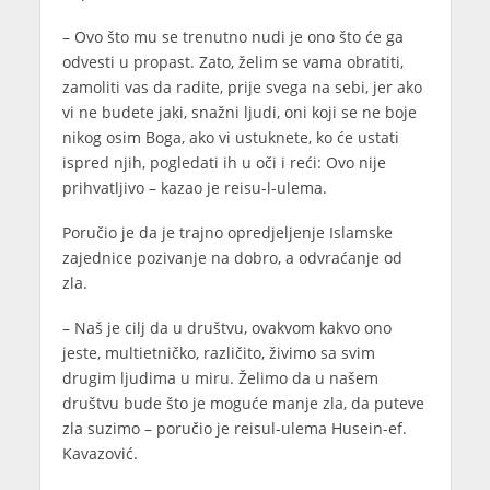
– Ovo što mu se trenutno nudi je ono što će ga
odvesti u propast. Zato, želim se vama obratiti,
zamoliti vas da radite, prije svega na sebi, jer ako
vi ne budete jaki, snažni ljudi, oni koji se ne boje
nikog osim Boga, ako vi ustuknete, ko će ustati
ispred njih, pogledati ih u oči i reći: Ovo nije
prihvatljivo – kazao je reisu-l-ulema.
Poručio je da je trajno opredjeljenje Islamske
zajednice pozivanje na dobro, a odvraćanje od
zla.
– Naš je cilj da u društvu, ovakvom kakvo ono
jeste, multietničko, različito, živimo sa svim
drugim ljudima u miru. Želimo da u našem
društvu bude što je moguće manje zla, da puteve
zla suzimo – poručio je reisul-ulema Husein-ef.
Kavazović.