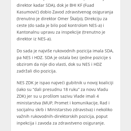
direktor kadar SDA), dok je BHI KF (Fuad
Kasumović) dobio Zavod zdravstvenog osiguranja
(trenutno je direktor Omer Škaljo), Direkciju za
ceste (do sada je bilo pod kontrolom NES-a) i
Kantonalnu upravu za inspekcije (trenutno je
direktor iz NES-a).
Do sada je najviše rukovodnih pozicija imala SDA,
pa NES i HDZ. SDA je ostala bez ijedne pozicije s
obzirom da nije dio vlasti, dok su NES i HDZ
zadržali dio pozicija.
NES ZDK je ispao najveći gubitnik u novoj koaliciji
(iako su “dali presudnu 18 ruku” za novu Vladu
ZDK) jer su u prošlom sazivu Vlade imali 4
ministarstva (MUP, Promet i komunikacije, Rad i
socijalnu skrb i Ministarstvo zdravstva) i nekoliko
važnih rukovodnih-direktorskih pozicija, poput
inpekcija i zavoda za zdravstveno osiguranje.