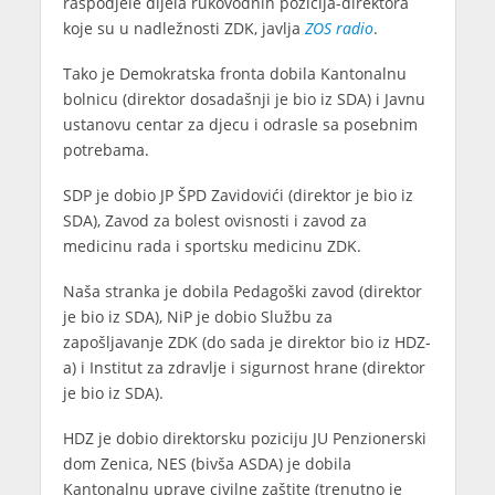
raspodjele dijela rukovodnih pozicija-direktora
koje su u nadležnosti ZDK, javlja
ZOS radio
.
Tako je Demokratska fronta dobila Kantonalnu
bolnicu (direktor dosadašnji je bio iz SDA) i Javnu
ustanovu centar za djecu i odrasle sa posebnim
potrebama.
SDP je dobio JP ŠPD Zavidovići (direktor je bio iz
SDA), Zavod za bolest ovisnosti i zavod za
medicinu rada i sportsku medicinu ZDK.
Naša stranka je dobila Pedagoški zavod (direktor
je bio iz SDA), NiP je dobio Službu za
zapošljavanje ZDK (do sada je direktor bio iz HDZ-
a) i Institut za zdravlje i sigurnost hrane (direktor
je bio iz SDA).
HDZ je dobio direktorsku poziciju JU Penzionerski
dom Zenica, NES (bivša ASDA) je dobila
Kantonalnu uprave civilne zaštite (trenutno je