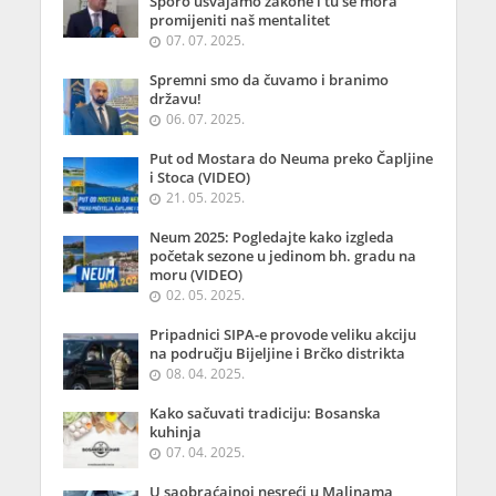
Sporo usvajamo zakone i tu se mora
promijeniti naš mentalitet
07. 07. 2025.
Spremni smo da čuvamo i branimo
državu!
06. 07. 2025.
Put od Mostara do Neuma preko Čapljine
i Stoca (VIDEO)
21. 05. 2025.
Neum 2025: Pogledajte kako izgleda
početak sezone u jedinom bh. gradu na
moru (VIDEO)
02. 05. 2025.
Pripadnici SIPA-e provode veliku akciju
na području Bijeljine i Brčko distrikta
08. 04. 2025.
Kako sačuvati tradiciju: Bosanska
kuhinja
07. 04. 2025.
U saobraćajnoj nesreći u Malinama