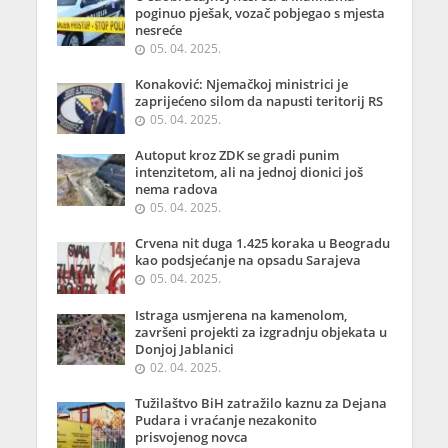
poginuo pješak, vozač pobjegao s mjesta
nesreće
05. 04. 2025.
Konaković: Njemačkoj ministrici je
zaprijećeno silom da napusti teritorij RS
05. 04. 2025.
Autoput kroz ZDK se gradi punim
intenzitetom, ali na jednoj dionici još
nema radova
05. 04. 2025.
Crvena nit duga 1.425 koraka u Beogradu
kao podsjećanje na opsadu Sarajeva
05. 04. 2025.
Istraga usmjerena na kamenolom,
završeni projekti za izgradnju objekata u
Donjoj Jablanici
02. 04. 2025.
Tužilaštvo BiH zatražilo kaznu za Dejana
Pudara i vraćanje nezakonito
prisvojenog novca