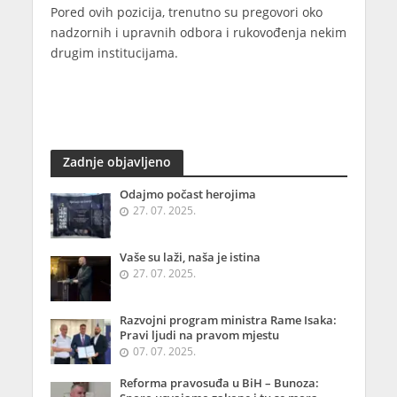
Pored ovih pozicija, trenutno su pregovori oko
nadzornih i upravnih odbora i rukovođenja nekim
drugim institucijama.
Zadnje objavljeno
Odajmo počast herojima
27. 07. 2025.
Vaše su laži, naša je istina
27. 07. 2025.
Razvojni program ministra Rame Isaka:
Pravi ljudi na pravom mjestu
07. 07. 2025.
Reforma pravosuđa u BiH – Bunoza: