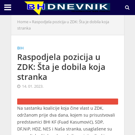
Home
»
Raspodjela pozicija u ZDK: Šta je dobila koja
stranka
BIH
Raspodjela pozicija u
ZDK: Šta je dobila koja
stranka
14. 01. 2023.
Na sastanku koalicije koja čine vlast u ZDK,
održanom prije dva dana, kojem su prisustvovali
predstavnici BHI KF (Fuad Kasumović), SDP,
DF,NiP, HDZ, NES i Naša stranka, usaglašene su