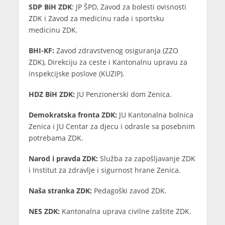
SDP BiH ZDK
: JP ŠPD, Zavod za bolesti ovisnosti
ZDK i Zavod za medicinu rada i sportsku
medicinu ZDK.
BHI-KF:
Zavod zdravstvenog osiguranja (ZZO
ZDK), Direkciju za ceste i Kantonalnu upravu za
inspekcijske poslove (KUZIP).
HDZ BiH ZDK:
JU Penzionerski dom Zenica.
Demokratska fronta ZDK:
JU Kantonalna bolnica
Zenica i JU Centar za djecu i odrasle sa posebnim
potrebama ZDK.
Narod i pravda ZDK:
Služba za zapošljavanje ZDK
i Institut za zdravlje i sigurnost hrane Zenica.
Naša stranka ZDK:
Pedagoški zavod ZDK.
NES ZDK:
Kantonalna uprava civilne zaštite ZDK.