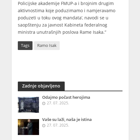
Policijske akademije FMUP-a i brojnim drugim
aktivnostima koje poduzimamo i namjeravamo
poduzeti u toku ovog mandata’, navodi se u
saopštenju za javnost Kabineta federalnog
ministra unutrašnjih poslova Rame Isaka.”
Tags
Ramo Isak
Zadnje objavljeno
Odajmo počast herojima
27. 07. 2025.
Vaše su laži, naša je istina
27. 07. 2025.