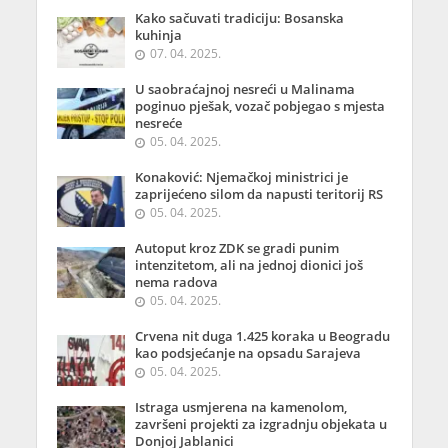
Kako sačuvati tradiciju: Bosanska
kuhinja
07. 04. 2025.
U saobraćajnoj nesreći u Malinama
poginuo pješak, vozač pobjegao s mjesta
nesreće
05. 04. 2025.
Konaković: Njemačkoj ministrici je
zaprijećeno silom da napusti teritorij RS
05. 04. 2025.
Autoput kroz ZDK se gradi punim
intenzitetom, ali na jednoj dionici još
nema radova
05. 04. 2025.
Crvena nit duga 1.425 koraka u Beogradu
kao podsjećanje na opsadu Sarajeva
05. 04. 2025.
Istraga usmjerena na kamenolom,
završeni projekti za izgradnju objekata u
Donjoj Jablanici