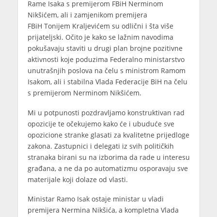
Rame Isaka s premijerom FBiH Nerminom
Nikšićem, ali i zamjenikom premijera
FBiH Tonijem Kraljevićem su odlični i šta više
prijateljski. Očito je kako se lažnim navodima
pokušavaju staviti u drugi plan brojne pozitivne
aktivnosti koje poduzima Federalno ministarstvo
unutrašnjih poslova na čelu s ministrom Ramom
Isakom, ali i stabilna Vlada Federacije BiH na čelu
s premijerom Nerminom Nikšićem.
Mi u potpunosti pozdravljamo konstruktivan rad
opozicije te očekujemo kako će i ubuduće sve
opozicione stranke glasati za kvalitetne prijedloge
zakona. Zastupnici i delegati iz svih političkih
stranaka birani su na izborima da rade u interesu
građana, a ne da po automatizmu osporavaju sve
materijale koji dolaze od vlasti.
Ministar Ramo Isak ostaje ministar u vladi
premijera Nermina Nikšića, a kompletna Vlada