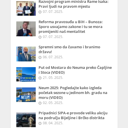
Razvojni program ministra Rame Isaka:
Pravi ljudi na pravom mjestu
07. 07. 2025.
Reforma pravosuđa u BiH – Bunoza:
Sporo usvajamo zakone i tu se mora
promijeniti naš mentalitet
07. 07. 2025.
Spremni smo da čuvamo i branimo
državu!
06. 07. 2025.
Put od Mostara do Neuma preko Čapljine
i Stoca (VIDEO)
21. 05. 2025.
Neum 2025: Pogledajte kako izgleda
početak sezone u jedinom bh. gradu na
moru (VIDEO)
02. 05. 2025.
Pripadnici SIPA-e provode veliku akciju
na području Bijeljine i Brčko distrikta
08. 04. 2025.