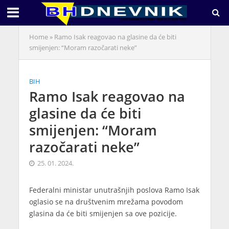
Home
»
Ramo Isak reagovao na glasine da će biti
smijenjen: “Moram razočarati neke”
BIH
Ramo Isak reagovao na
glasine da će biti
smijenjen: “Moram
razočarati neke”
25. 01. 2024.
Federalni ministar unutrašnjih poslova Ramo Isak
oglasio se na društvenim mrežama povodom
glasina da će biti smijenjen sa ove pozicije.