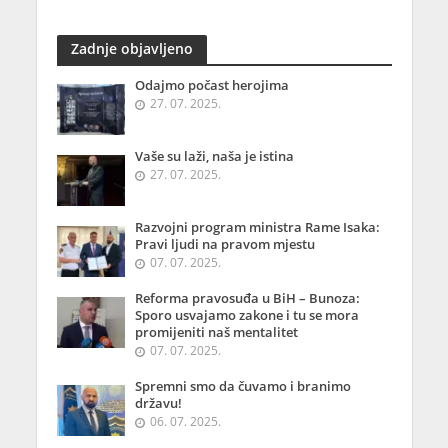
Zadnje objavljeno
Odajmo počast herojima
27. 07. 2025.
Vaše su laži, naša je istina
27. 07. 2025.
Razvojni program ministra Rame Isaka:
Pravi ljudi na pravom mjestu
07. 07. 2025.
Reforma pravosuđa u BiH – Bunoza:
Sporo usvajamo zakone i tu se mora
promijeniti naš mentalitet
07. 07. 2025.
Spremni smo da čuvamo i branimo
državu!
06. 07. 2025.