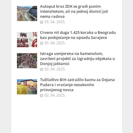
Autoput kroz ZDK se gradi punim
intenzitetom, ali na jednoj dionici još
nema radova
05. 04. 2025.
Crvena nit duga 1.425 koraka u Beogradu
kao podsjećanje na opsadu Sarajeva
05. 04. 2025.
Istraga usmjerena na kamenolom,
završeni projekti za izgradnju objekata u
Donjoj Jablanici
02. 04. 2025.
Tužilaštvo BiH zatražilo kaznu za Dejana
Pudara i vraćanje nezakonito
prisvojenog novca
02. 04. 2025.