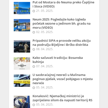
Put od Mostara do Neuma preko Čapljine
i Stoca (VIDEO)
21. 05. 2025.
Neum 2025: Pogledajte kako izgleda
početak sezone u jedinom bh. gradu na
moru (VIDEO)
02. 05. 2025.
Pripadnici SIPA-e provode veliku akciju
na području Bijeljine i Brčko distrikta
08. 04. 2025.
Kako sačuvati tradiciju: Bosanska
kuhinja
07. 04. 2025.
U saobraćajnoj nesreći u Malinama
poginuo pješak, vozač pobjegao s mjesta
nesreće
05. 04. 2025.
Konaković: Njemačkoj ministrici je
zaprijećeno silom da napusti teritorij RS
05. 04. 2025.