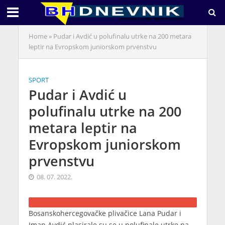
Home
»
Pudar i Avdić u polufinalu utrke na 200 metara
leptir na Evropskom juniorskom prvenstvu
SPORT
Pudar i Avdić u
polufinalu utrke na 200
metara leptir na
Evropskom juniorskom
prvenstvu
08. 07. 2022.
Bosanskohercegovačke plivačice Lana Pudar i
Iman Avdić plasirale su se u polufinale utrke na