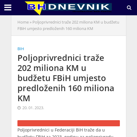
Home
»
Poljoprivrednici traže 202 miliona KM u budžetu
FBiH umjesto predloženih 160 miliona KM
BIH
Poljoprivrednici traže
202 miliona KM u
budžetu FBiH umjesto
predloženih 160 miliona
KM
20. 01. 2023.
Poljoprivrednici u Federaciji BiH traže da u
budžetu FBiH za 2023. godinu za poljoprivredu