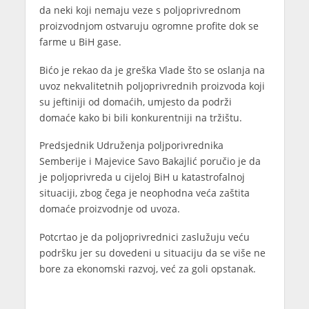
da neki koji nemaju veze s poljoprivrednom
proizvodnjom ostvaruju ogromne profite dok se
farme u BiH gase.
Bićo je rekao da je greška Vlade što se oslanja na
uvoz nekvalitetnih poljoprivrednih proizvoda koji
su jeftiniji od domaćih, umjesto da podrži
domaće kako bi bili konkurentniji na tržištu.
Predsjednik Udruženja poljporivrednika
Semberije i Majevice Savo Bakajlić poručio je da
je poljoprivreda u cijeloj BiH u katastrofalnoj
situaciji, zbog čega je neophodna veća zaštita
domaće proizvodnje od uvoza.
Potcrtao je da poljoprivrednici zaslužuju veću
podršku jer su dovedeni u situaciju da se više ne
bore za ekonomski razvoj, već za goli opstanak.