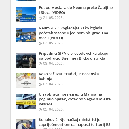
Put od Mostara do Neuma preko Čapljine
i Stoca (VIDEO)
21. 05. 2025.
Neum 2025: Pogledajte kako izgleda
početak sezone u jedinom bh. gradu na
moru (VIDEO)
02. 05. 2025.
Pripadnici SIPA-e provode veliku akciju
na području Bijeljine i Brčko distrikta
08. 04. 2025.
Kako sačuvati tradiciju: Bosanska
kuhinja
07. 04. 2025.
U saobraćajnoj nesreći u Malinama
poginuo pješak, vozač pobjegao s mjesta
nesreće
05. 04. 2025.
Konaković: Njemačkoj ministrici je
zaprijećeno silom da napusti teritorij RS