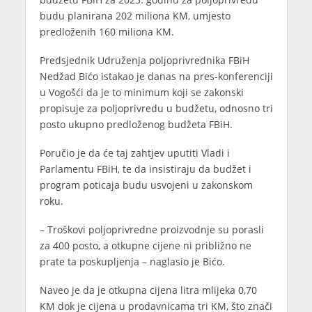
budu planirana 202 miliona KM, umjesto
predloženih 160 miliona KM.
Predsjednik Udruženja poljoprivrednika FBiH
Nedžad Bićo istakao je danas na pres-konferenciji
u Vogošći da je to minimum koji se zakonski
propisuje za poljoprivredu u budžetu, odnosno tri
posto ukupno predloženog budžeta FBiH.
Poručio je da će taj zahtjev uputiti Vladi i
Parlamentu FBiH, te da insistiraju da budžet i
program poticaja budu usvojeni u zakonskom
roku.
– Troškovi poljoprivredne proizvodnje su porasli
za 400 posto, a otkupne cijene ni približno ne
prate ta poskupljenja – naglasio je Bićo.
Naveo je da je otkupna cijena litra mlijeka 0,70
KM dok je cijena u prodavnicama tri KM, što znači