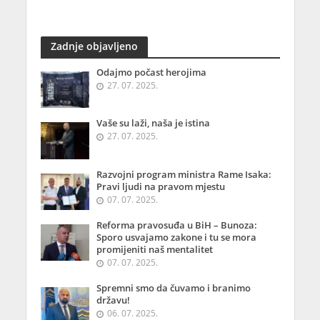
Zadnje objavljeno
Odajmo počast herojima
27. 07. 2025.
Vaše su laži, naša je istina
27. 07. 2025.
Razvojni program ministra Rame Isaka:
Pravi ljudi na pravom mjestu
07. 07. 2025.
Reforma pravosuđa u BiH – Bunoza:
Sporo usvajamo zakone i tu se mora
promijeniti naš mentalitet
07. 07. 2025.
Spremni smo da čuvamo i branimo
državu!
06. 07. 2025.