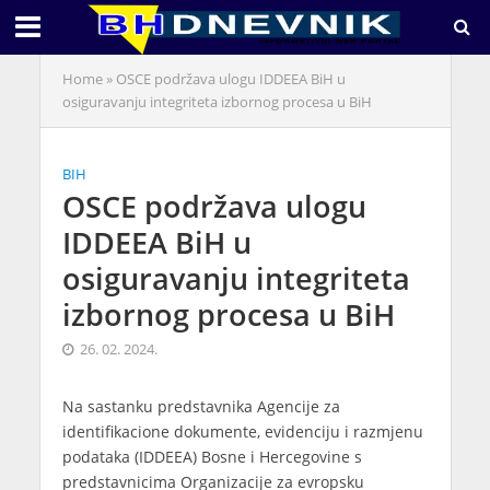
Home
»
OSCE podržava ulogu IDDEEA BiH u
osiguravanju integriteta izbornog procesa u BiH
BIH
OSCE podržava ulogu
IDDEEA BiH u
osiguravanju integriteta
izbornog procesa u BiH
26. 02. 2024.
Na sastanku predstavnika Agencije za
identifikacione dokumente, evidenciju i razmjenu
podataka (IDDEEA) Bosne i Hercegovine s
predstavnicima Organizacije za evropsku