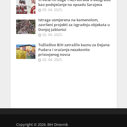
kao podsjećanje na opsadu Sarajeva
05. 04. 2025.
Istraga usmjerena na kamenolom,
završeni projekti za izgradnju objekata u
Donjoj Jablanici
02. 04. 2025.
Tužilaštvo BiH zatražilo kaznu za Dejana
Pudara i vraćanje nezakonito
prisvojenog novca
02. 04. 2025.
Copyright © 2026. BiH Dnevnik