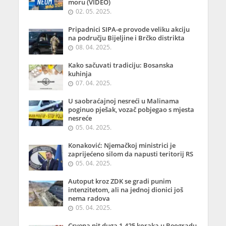
moru (VIDEO)
02. 05. 2025.
Pripadnici SIPA-e provode veliku akciju
na području Bijeljine i Brčko distrikta
08. 04. 2025.
Kako sačuvati tradiciju: Bosanska
kuhinja
07. 04. 2025.
U saobraćajnoj nesreći u Malinama
poginuo pješak, vozač pobjegao s mjesta
nesreće
05. 04. 2025.
Konaković: Njemačkoj ministrici je
zaprijećeno silom da napusti teritorij RS
05. 04. 2025.
Autoput kroz ZDK se gradi punim
intenzitetom, ali na jednoj dionici još
nema radova
05. 04. 2025.
Crvena nit duga 1.425 koraka u Beogradu