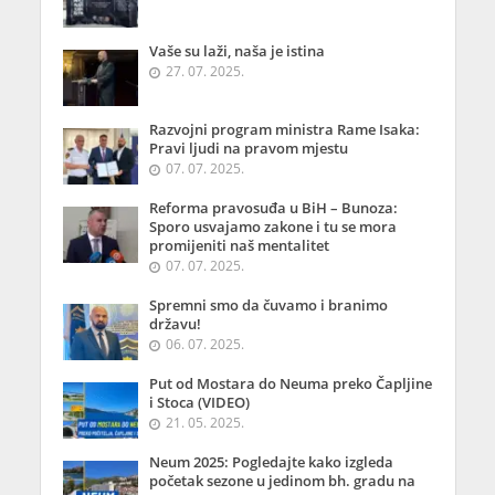
Vaše su laži, naša je istina
27. 07. 2025.
Razvojni program ministra Rame Isaka:
Pravi ljudi na pravom mjestu
07. 07. 2025.
Reforma pravosuđa u BiH – Bunoza:
Sporo usvajamo zakone i tu se mora
promijeniti naš mentalitet
07. 07. 2025.
Spremni smo da čuvamo i branimo
državu!
06. 07. 2025.
Put od Mostara do Neuma preko Čapljine
i Stoca (VIDEO)
21. 05. 2025.
Neum 2025: Pogledajte kako izgleda
početak sezone u jedinom bh. gradu na