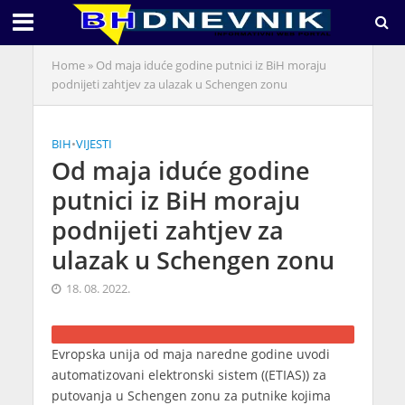
Home
»
Od maja iduće godine putnici iz BiH moraju
podnijeti zahtjev za ulazak u Schengen zonu
BIH
•
VIJESTI
Od maja iduće godine
putnici iz BiH moraju
podnijeti zahtjev za
ulazak u Schengen zonu
18. 08. 2022.
Evropska unija od maja naredne godine uvodi
automatizovani elektronski sistem ((ETIAS)) za
putovanja u Schengen zonu za putnike kojima