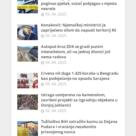
poginuo pješak, vozač pobjegao s mjesta
nesreće
05. 04. 2025.
Konaković: Njemačkoj ministrici je
zaprijećeno silom da napusti teritorij RS
05. 04. 2025.
Autoput kroz ZDK se gradi punim
intenzitetom, ali na jednoj dionici još
nema radova
05. 04. 2025.
Crvena nit duga 1.425 koraka u Beogradu
kao podsjećanje na opsadu Sarajeva
05. 04. 2025.
Istraga usmjerena na kamenolom,
završeni projekti za izgradnju objekata u
Donjoj Jablanici
02. 04. 2025.
Tužilaštvo BiH zatražilo kaznu za Dejana
Pudara i vraćanje nezakonito
prisvojenog novca