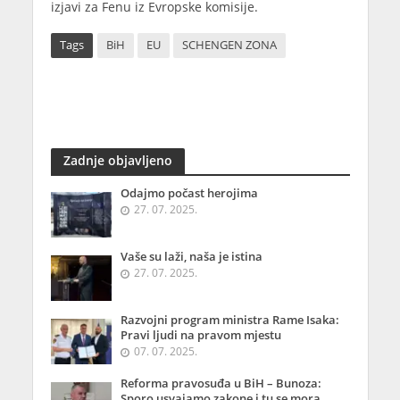
izjavi za Fenu iz Evropske komisije.
Tags
BiH
EU
SCHENGEN ZONA
Zadnje objavljeno
Odajmo počast herojima
27. 07. 2025.
Vaše su laži, naša je istina
27. 07. 2025.
Razvojni program ministra Rame Isaka:
Pravi ljudi na pravom mjestu
07. 07. 2025.
Reforma pravosuđa u BiH – Bunoza:
Sporo usvajamo zakone i tu se mora