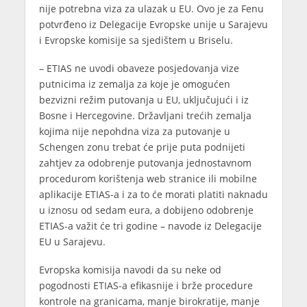
nije potrebna viza za ulazak u EU. Ovo je za Fenu
potvrđeno iz Delegacije Evropske unije u Sarajevu
i Evropske komisije sa sjedištem u Briselu.
– ETIAS ne uvodi obaveze posjedovanja vize
putnicima iz zemalja za koje je omogućen
bezvizni režim putovanja u EU, uključujući i iz
Bosne i Hercegovine. Državljani trećih zemalja
kojima nije nepohdna viza za putovanje u
Schengen zonu trebat će prije puta podnijeti
zahtjev za odobrenje putovanja jednostavnom
procedurom korištenja web stranice ili mobilne
aplikacije ETIAS-a i za to će morati platiti naknadu
u iznosu od sedam eura, a dobijeno odobrenje
ETIAS-a važit će tri godine – navode iz Delegacije
EU u Sarajevu.
Evropska komisija navodi da su neke od
pogodnosti ETIAS-a efikasnije i brže procedure
kontrole na granicama, manje birokratije, manje