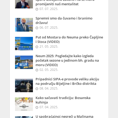
promijeniti naš mentalitet
07. 07. 2025.
Spremni smo da čuvamo i branimo
državu!
06. 07. 2025.
Put od Mostara do Neuma preko Čapljine
i Stoca (VIDEO)
21. 05. 2025.
Neum 2025: Pogledajte kako izgleda
početak sezone u jedinom bh. gradu na
moru (VIDEO)
02. 05. 2025.
Pripadnici SIPA-e provode veliku akciju
na području Bijeljine i Brčko distrikta
08. 04. 2025.
Kako sačuvati tradiciju: Bosanska
kuhinja
07. 04. 2025.
U saobraćajnoj nesreći u Malinama