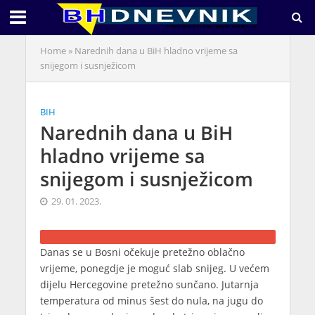
Home
»
Narednih dana u BiH hladno vrijeme sa
snijegom i susnježicom
BIH
Narednih dana u BiH
hladno vrijeme sa
snijegom i susnježicom
29. 01. 2023.
Danas se u Bosni očekuje pretežno oblačno
vrijeme, ponegdje je moguć slab snijeg. U većem
dijelu Hercegovine pretežno sunčano. Jutarnja
temperatura od minus šest do nula, na jugu do