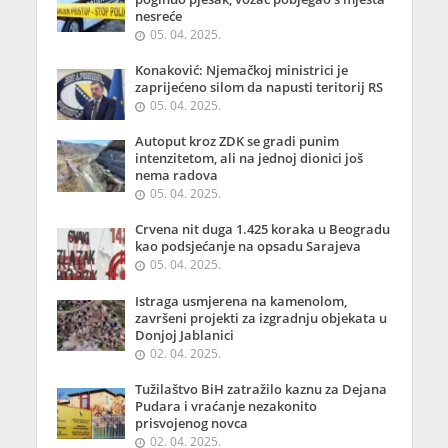
nesreće
05. 04. 2025.
Konaković: Njemačkoj ministrici je
zaprijećeno silom da napusti teritorij RS
05. 04. 2025.
Autoput kroz ZDK se gradi punim
intenzitetom, ali na jednoj dionici još
nema radova
05. 04. 2025.
Crvena nit duga 1.425 koraka u Beogradu
kao podsjećanje na opsadu Sarajeva
05. 04. 2025.
Istraga usmjerena na kamenolom,
završeni projekti za izgradnju objekata u
Donjoj Jablanici
02. 04. 2025.
Tužilaštvo BiH zatražilo kaznu za Dejana
Pudara i vraćanje nezakonito
prisvojenog novca
02. 04. 2025.