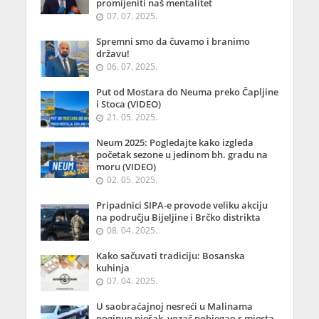
promijeniti naš mentalitet
07. 07. 2025.
Spremni smo da čuvamo i branimo
državu!
06. 07. 2025.
Put od Mostara do Neuma preko Čapljine
i Stoca (VIDEO)
21. 05. 2025.
Neum 2025: Pogledajte kako izgleda
početak sezone u jedinom bh. gradu na
moru (VIDEO)
02. 05. 2025.
Pripadnici SIPA-e provode veliku akciju
na području Bijeljine i Brčko distrikta
08. 04. 2025.
Kako sačuvati tradiciju: Bosanska
kuhinja
07. 04. 2025.
U saobraćajnoj nesreći u Malinama
poginuo pješak, vozač pobjegao s mjesta