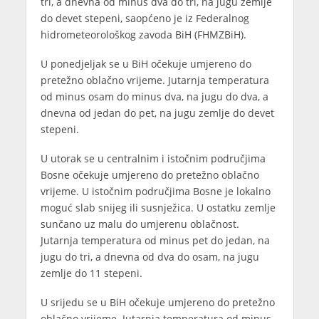
tri, a dnevna od minus dva do tri, na jugu zemlje
do devet stepeni, saopćeno je iz Federalnog
hidrometeorološkog zavoda BiH (FHMZBiH).
U ponedjeljak se u BiH očekuje umjereno do
pretežno oblačno vrijeme. Jutarnja temperatura
od minus osam do minus dva, na jugu do dva, a
dnevna od jedan do pet, na jugu zemlje do devet
stepeni.
U utorak se u centralnim i istočnim područjima
Bosne očekuje umjereno do pretežno oblačno
vrijeme. U istočnim područjima Bosne je lokalno
moguć slab snijeg ili susnježica. U ostatku zemlje
sunčano uz malu do umjerenu oblačnost.
Jutarnja temperatura od minus pet do jedan, na
jugu do tri, a dnevna od dva do osam, na jugu
zemlje do 11 stepeni.
U srijedu se u BiH očekuje umjereno do pretežno
oblačno vrijeme. Jutarnja temperatura od minus