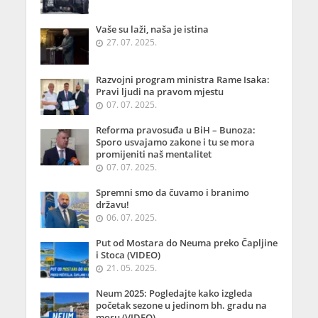
Vaše su laži, naša je istina
27. 07. 2025.
Razvojni program ministra Rame Isaka:
Pravi ljudi na pravom mjestu
07. 07. 2025.
Reforma pravosuđa u BiH – Bunoza:
Sporo usvajamo zakone i tu se mora
promijeniti naš mentalitet
07. 07. 2025.
Spremni smo da čuvamo i branimo
državu!
06. 07. 2025.
Put od Mostara do Neuma preko Čapljine
i Stoca (VIDEO)
21. 05. 2025.
Neum 2025: Pogledajte kako izgleda
početak sezone u jedinom bh. gradu na
moru (VIDEO)