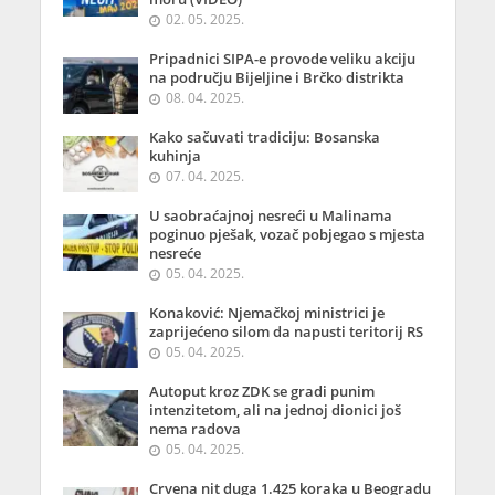
02. 05. 2025.
Pripadnici SIPA-e provode veliku akciju
na području Bijeljine i Brčko distrikta
08. 04. 2025.
Kako sačuvati tradiciju: Bosanska
kuhinja
07. 04. 2025.
U saobraćajnoj nesreći u Malinama
poginuo pješak, vozač pobjegao s mjesta
nesreće
05. 04. 2025.
Konaković: Njemačkoj ministrici je
zaprijećeno silom da napusti teritorij RS
05. 04. 2025.
Autoput kroz ZDK se gradi punim
intenzitetom, ali na jednoj dionici još
nema radova
05. 04. 2025.
Crvena nit duga 1.425 koraka u Beogradu