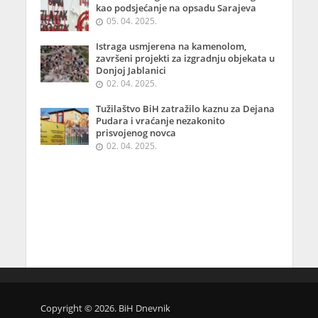
kao podsjećanje na opsadu Sarajeva
05. 04. 2025.
Istraga usmjerena na kamenolom,
završeni projekti za izgradnju objekata u
Donjoj Jablanici
02. 04. 2025.
Tužilaštvo BiH zatražilo kaznu za Dejana
Pudara i vraćanje nezakonito
prisvojenog novca
02. 04. 2025.
Copyright © 2026. BiH Dnevnik