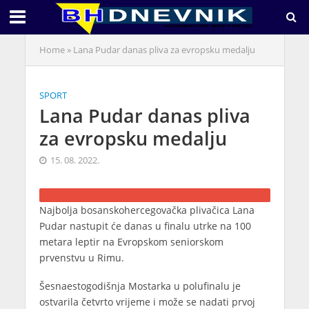
Home
»
Lana Pudar danas pliva za evropsku medalju
SPORT
Lana Pudar danas pliva
za evropsku medalju
15. 08. 2022.
Najbolja bosanskohercegovačka plivačica Lana
Pudar nastupit će danas u finalu utrke na 100
metara leptir na Evropskom seniorskom
prvenstvu u Rimu.
Šesnaestogodišnja Mostarka u polufinalu je
ostvarila četvrto vrijeme i može se nadati prvoj