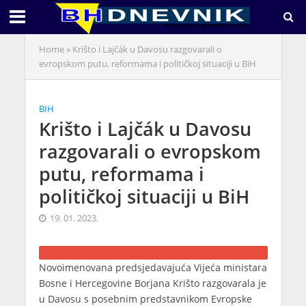
Home
»
Krišto i Lajčák u Davosu razgovarali o
evropskom putu, reformama i političkoj situaciji u BiH
BIH
Krišto i Lajčák u Davosu
razgovarali o evropskom
putu, reformama i
političkoj situaciji u BiH
19. 01. 2023.
Novoimenovana predsjedavajuća Vijeća ministara
Bosne i Hercegovine Borjana Krišto razgovarala je
u Davosu s posebnim predstavnikom Evropske