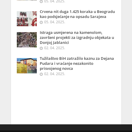
05. 04. 2025.
Crvena nit duga 1.425 koraka u Beogradu
kao podsjećanje na opsadu Sarajeva
05. 04. 2025.
Istraga usmjerena na kamenolom,
završeni projekti za izgradnju objekata u
Donjoj Jablanici
02. 04. 2025.
Tužilaštvo BiH zatražilo kaznu za Dejana
Pudara i vraćanje nezakonito
prisvojenog novca
02. 04. 2025.