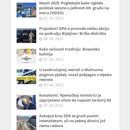
Neum 2025: Pogledajte kako izgleda
početak sezone u jedinom bh. gradu na
moru (VIDEO)
02. 05. 2025.
Pripadnici SIPA-e provode veliku akciju
na području Bijeljine i Brčko distrikta
08. 04. 2025.
Kako sačuvati tradiciju: Bosanska
kuhinja
07. 04. 2025.
U saobraćajnoj nesreći u Malinama
poginuo pješak, vozač pobjegao s mjesta
nesreće
05. 04. 2025.
Konaković: Njemačkoj ministrici je
zaprijećeno silom da napusti teritorij RS
05. 04. 2025.
Autoput kroz ZDK se gradi punim
intenzitetom, ali na jednoj dionici još
nema radova