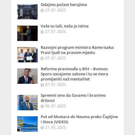
Odajmo počast herojima
27. 07. 2025.
Vaše su laži, naša je istina
27. 07. 2025.
Razvojni program ministra Rame Isaka:
Pravi ljudi na pravom mjestu
07. 07. 2025.
Reforma pravosuđa u BiH – Bunoza:
Sporo usvajamo zakone i tu se mora
promijeniti naš mentalitet
07. 07. 2025.
Spremni smo da čuvamo i branimo
državu!
06. 07. 2025.
Put od Mostara do Neuma preko Čapljine
i Stoca (VIDEO)
21. 05. 2025.