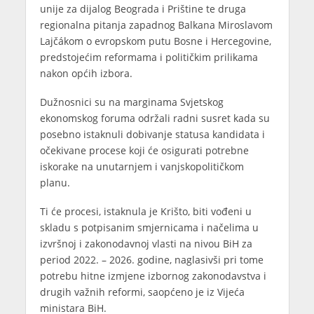
unije za dijalog Beograda i Prištine te druga
regionalna pitanja zapadnog Balkana Miroslavom
Lajčákom o evropskom putu Bosne i Hercegovine,
predstojećim reformama i političkim prilikama
nakon općih izbora.
Dužnosnici su na marginama Svjetskog
ekonomskog foruma održali radni susret kada su
posebno istaknuli dobivanje statusa kandidata i
očekivane procese koji će osigurati potrebne
iskorake na unutarnjem i vanjskopolitičkom
planu.
Ti će procesi, istaknula je Krišto, biti vođeni u
skladu s potpisanim smjernicama i načelima u
izvršnoj i zakonodavnoj vlasti na nivou BiH za
period 2022. – 2026. godine, naglasivši pri tome
potrebu hitne izmjene izbornog zakonodavstva i
drugih važnih reformi, saopćeno je iz Vijeća
ministara BiH.