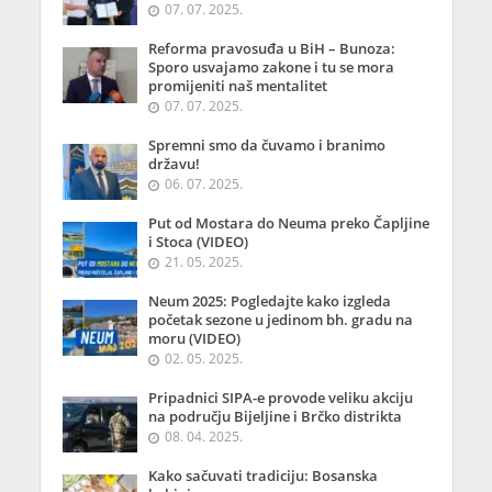
07. 07. 2025.
Reforma pravosuđa u BiH – Bunoza:
Sporo usvajamo zakone i tu se mora
promijeniti naš mentalitet
07. 07. 2025.
Spremni smo da čuvamo i branimo
državu!
06. 07. 2025.
Put od Mostara do Neuma preko Čapljine
i Stoca (VIDEO)
21. 05. 2025.
Neum 2025: Pogledajte kako izgleda
početak sezone u jedinom bh. gradu na
moru (VIDEO)
02. 05. 2025.
Pripadnici SIPA-e provode veliku akciju
na području Bijeljine i Brčko distrikta
08. 04. 2025.
Kako sačuvati tradiciju: Bosanska