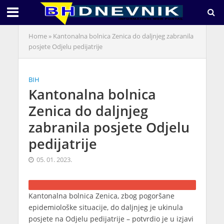
Home
»
Kantonalna bolnica Zenica do daljnjeg zabranila
posjete Odjelu pedijatrije
BIH
Kantonalna bolnica
Zenica do daljnjeg
zabranila posjete Odjelu
pedijatrije
05. 01. 2023.
Kantonalna bolnica Zenica, zbog pogoršane
epidemiološke situacije, do daljnjeg je ukinula
posjete na Odjelu pedijatrije – potvrdio je u izjavi