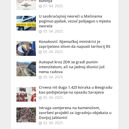
kuhinja
07. 04. 2025.
U saobraćajnoj nesreći u Malinama
poginuo pješak, vozač pobjegao s mjesta
nesreće
05. 04. 2025.
Konaković: Njemačkoj ministrici je
zaprijećeno silom da napusti teritorij RS
05. 04. 2025.
Autoput kroz ZDK se gradi punim
intenzitetom, ali na jednoj dionici još
nema radova
05. 04. 2025.
Crvena nit duga 1.425 koraka u Beogradu
kao podsjećanje na opsadu Sarajeva
05. 04. 2025.
Istraga usmjerena na kamenolom,
završeni projekti za izgradnju objekata u
Donjoj Jablanici
02. 04. 2025.