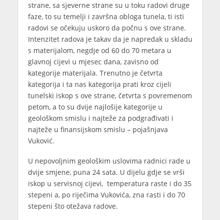
strane, sa sjeverne strane su u toku radovi druge
faze, to su temelji i završna obloga tunela, ti isti
radovi se očekuju uskoro da počnu s ove strane.
Intenzitet radova je takav da je napredak u skladu
s materijalom, negdje od 60 do 70 metara u
glavnoj cijevi u mjesec dana, zavisno od
kategorije materijala. Trenutno je četvrta
kategorija i ta nas kategorija prati kroz cijeli
tunelski iskop s ove strane, četvrta s povremenom
petom, a to su dvije najlošije kategorije u
geološkom smislu i najteže za podgrađivati i
najteže u finansijskom smislu – pojašnjava
Vuković.
U nepovoljnim geološkim uslovima radnici rade u
dvije smjene, puna 24 sata. U dijelu gdje se vrši
iskop u servisnoj cijevi, temperatura raste i do 35
stepeni a, po riječima Vukovića, zna rasti i do 70
stepeni što otežava radove.