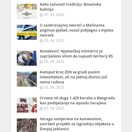
Kako sačuvati tradiciju: Bosanska
kuhinja
07. 04. 2025.
U saobraćajnoj nesreći u Malinama
poginuo pješak, vozač pobjegao s mjesta
nesreće
05. 04. 2025.
Konaković: Njemačkoj ministrici je
zaprijećeno silom da napusti teritorij RS
05. 04. 2025.
Autoput kroz ZDK se gradi punim
intenzitetom, ali na jednoj dionici još
nema radova
05. 04. 2025.
Crvena nit duga 1.425 koraka u Beogradu
kao podsjećanje na opsadu Sarajeva
05. 04. 2025.
Istraga usmjerena na kamenolom,
završeni projekti za izgradnju objekata u
Donjoj Jablanici