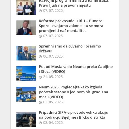
Razvojni program ministra Rame Isaka:
Pravi ljudi na pravom mjestu
07. 07. 2025.
Reforma pravosuđa u BiH – Bunoza:
Sporo usvajamo zakone i tu se mora
promijeniti naš mentalitet
07. 07. 2025.
Spremni smo da čuvamo i branimo
državu!
06. 07. 2025.
Put od Mostara do Neuma preko Čapljine
i Stoca (VIDEO)
21. 05. 2025.
Neum 2025: Pogledajte kako izgleda
početak sezone u jedinom bh. gradu na
moru (VIDEO)
02. 05. 2025.
Pripadnici SIPA-e provode veliku akciju
na području Bijeljine i Brčko distrikta
08. 04. 2025.