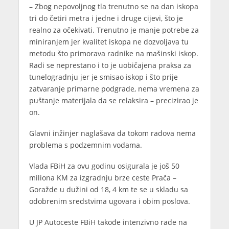
– Zbog nepovoljnog tla trenutno se na dan iskopa
tri do četiri metra i jedne i druge cijevi, što je
realno za očekivati. Trenutno je manje potrebe za
miniranjem jer kvalitet iskopa ne dozvoljava tu
metodu što primorava radnike na mašinski iskop.
Radi se neprestano i to je uobičajena praksa za
tunelogradnju jer je smisao iskop i što prije
zatvaranje primarne podgrade, nema vremena za
puštanje materijala da se relaksira – precizirao je
on.
Glavni inžinjer naglašava da tokom radova nema
problema s podzemnim vodama.
Vlada FBiH za ovu godinu osigurala je još 50
miliona KM za izgradnju brze ceste Prača –
Goražde u dužini od 18, 4 km te se u skladu sa
odobrenim sredstvima ugovara i obim poslova.
U JP Autoceste FBiH takođe intenzivno rade na