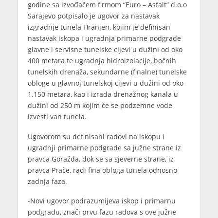
godine sa izvođačem firmom “Euro – Asfalt“ d.o.o
Sarajevo potpisalo je ugovor za nastavak
izgradnje tunela Hranjen, kojim je definisan
nastavak iskopa i ugradnja primarne podgrade
glavne i servisne tunelske cijevi u dužini od oko
400 metara te ugradnja hidroizolacije, bočnih
tunelskih drenaža, sekundarne (finalne) tunelske
obloge u glavnoj tunelskoj cijevi u dužini od oko
1.150 metara, kao i izrada drenažnog kanala u
dužini od 250 m kojim će se podzemne vode
izvesti van tunela.
Ugovorom su definisani radovi na iskopu i
ugradnji primarne podgrade sa južne strane iz
pravca Goražda, dok se sa sjeverne strane, iz
pravca Prače, radi fina obloga tunela odnosno
zadnja faza.
-Novi ugovor podrazumijeva iskop i primarnu
podgradu, znači prvu fazu radova s ove južne