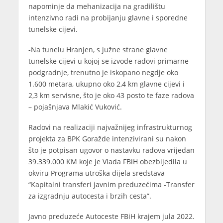
napominje da mehanizacija na gradilištu
intenzivno radi na probijanju glavne i sporedne
tunelske cijevi.
-Na tunelu Hranjen, s južne strane glavne
tunelske cijevi u kojoj se izvode radovi primarne
podgradnje, trenutno je iskopano negdje oko
1.600 metara, ukupno oko 2,4 km glavne cijevi i
2,3 km servisne, što je oko 43 posto te faze radova
– pojašnjava Mlakić Vuković.
Radovi na realizaciji najvažnijeg infrastrukturnog
projekta za BPK Goražde intenzivirani su nakon
što je potpisan ugovor o nastavku radova vrijedan
39.339.000 KM koje je Vlada FBiH obezbijedila u
okviru Programa utroška dijela sredstava
“Kapitalni transferi javnim preduzećima -Transfer
za izgradnju autocesta i brzih cesta”.
Javno preduzeće Autoceste FBiH krajem jula 2022.