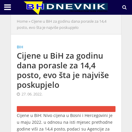
Home
»
Cijene u BiH za godinu dana porasle za 14,4
posto, evo šta je najviše poskupjelo
BIH
Cijene u BiH za godinu
dana porasle za 14,4
posto, evo šta je najviše
poskupjelo
27. 06. 2022.
Cijene u BiH: Nivo cijena u Bosni i Hercegovini je
u maju 2022. u odnosu na isti mjesec prethodne
godine viši za 14,4 posto, podaci su Agencije za