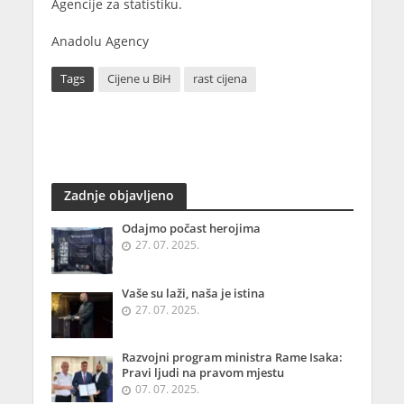
Agencije za statistiku.
Anadolu Agency
Tags
Cijene u BiH
rast cijena
Zadnje objavljeno
Odajmo počast herojima
27. 07. 2025.
Vaše su laži, naša je istina
27. 07. 2025.
Razvojni program ministra Rame Isaka:
Pravi ljudi na pravom mjestu
07. 07. 2025.