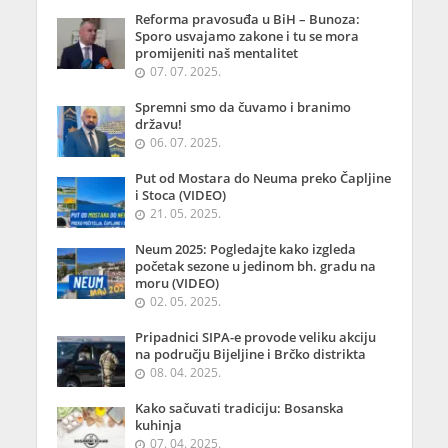
Reforma pravosuđa u BiH – Bunoza:
Sporo usvajamo zakone i tu se mora
promijeniti naš mentalitet
07. 07. 2025.
Spremni smo da čuvamo i branimo
državu!
06. 07. 2025.
Put od Mostara do Neuma preko Čapljine
i Stoca (VIDEO)
21. 05. 2025.
Neum 2025: Pogledajte kako izgleda
početak sezone u jedinom bh. gradu na
moru (VIDEO)
02. 05. 2025.
Pripadnici SIPA-e provode veliku akciju
na području Bijeljine i Brčko distrikta
08. 04. 2025.
Kako sačuvati tradiciju: Bosanska
kuhinja
07. 04. 2025.