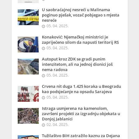
U saobraćajnoj nesreći u Malinama
poginuo pješak, vozač pobjegao s mjesta
nesreće
05. 04. 2025.
Konaković: Njemačkoj ministrici je
zaprijećeno silom da napusti teritorij RS
05. 04. 2025.
Autoput kroz ZDK se gradi punim
intenzitetom, ali na jednoj dionici još
nema radova
05. 04. 2025.
Crvena nit duga 1.425 koraka u Beogradu
kao podsjećanje na opsadu Sarajeva
05. 04. 2025.
Istraga usmjerena na kamenolom,
završeni projekti za izgradnju objekata u
Donjoj Jablanici
02. 04. 2025.
Tužilaštvo BiH zatražilo kaznu za Dejana