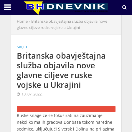
Home
»
Britanska obavještajna služba objavila nove
glavne ciljeve ruske vojske u Ukrajini
SVIJET
Britanska obavještajna
služba objavila nove
glavne ciljeve ruske
vojske u Ukrajini
13. 07. 2022.
Ruske snage će se fokusirati na zauzimanje
nekoliko malih gradova Donbasa tokom naredne
sedmice, uključujući Siversk i Dolinu na prilazima