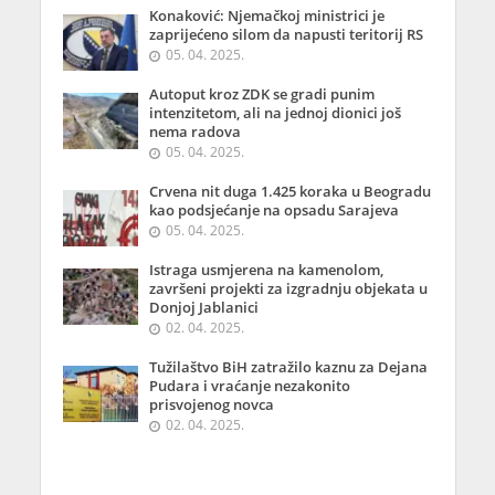
Konaković: Njemačkoj ministrici je
zaprijećeno silom da napusti teritorij RS
05. 04. 2025.
Autoput kroz ZDK se gradi punim
intenzitetom, ali na jednoj dionici još
nema radova
05. 04. 2025.
Crvena nit duga 1.425 koraka u Beogradu
kao podsjećanje na opsadu Sarajeva
05. 04. 2025.
Istraga usmjerena na kamenolom,
završeni projekti za izgradnju objekata u
Donjoj Jablanici
02. 04. 2025.
Tužilaštvo BiH zatražilo kaznu za Dejana
Pudara i vraćanje nezakonito
prisvojenog novca
02. 04. 2025.