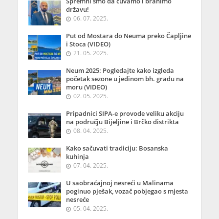
Spremni smo da čuvamo i branimo
državu!
06. 07. 2025.
Put od Mostara do Neuma preko Čapljine
i Stoca (VIDEO)
21. 05. 2025.
Neum 2025: Pogledajte kako izgleda
početak sezone u jedinom bh. gradu na
moru (VIDEO)
02. 05. 2025.
Pripadnici SIPA-e provode veliku akciju
na području Bijeljine i Brčko distrikta
08. 04. 2025.
Kako sačuvati tradiciju: Bosanska
kuhinja
07. 04. 2025.
U saobraćajnoj nesreći u Malinama
poginuo pješak, vozač pobjegao s mjesta
nesreće
05. 04. 2025.