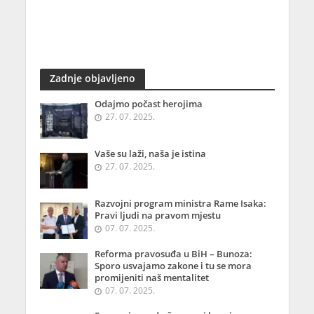
Zadnje objavljeno
Odajmo počast herojima
27. 07. 2025.
Vaše su laži, naša je istina
27. 07. 2025.
Razvojni program ministra Rame Isaka:
Pravi ljudi na pravom mjestu
07. 07. 2025.
Reforma pravosuđa u BiH – Bunoza:
Sporo usvajamo zakone i tu se mora
promijeniti naš mentalitet
07. 07. 2025.