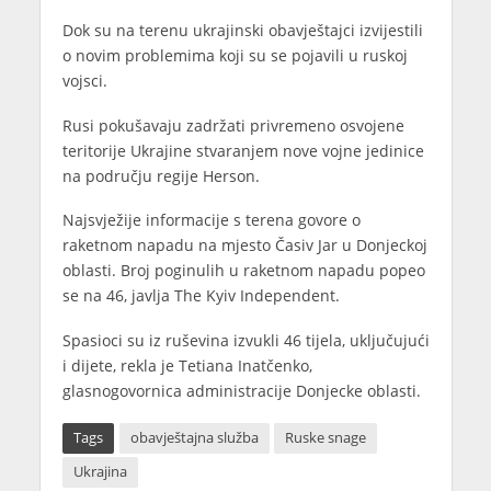
Dok su na terenu ukrajinski obavještajci izvijestili
o novim problemima koji su se pojavili u ruskoj
vojsci.
Rusi pokušavaju zadržati privremeno osvojene
teritorije Ukrajine stvaranjem nove vojne jedinice
na području regije Herson.
Najsvježije informacije s terena govore o
raketnom napadu na mjesto Časiv Jar u Donjeckoj
oblasti. Broj poginulih u raketnom napadu popeo
se na 46, javlja The Kyiv Independent.
Spasioci su iz ruševina izvukli 46 tijela, uključujući
i dijete, rekla je Tetiana Inatčenko,
glasnogovornica administracije Donjecke oblasti.
Tags
obavještajna služba
Ruske snage
Ukrajina