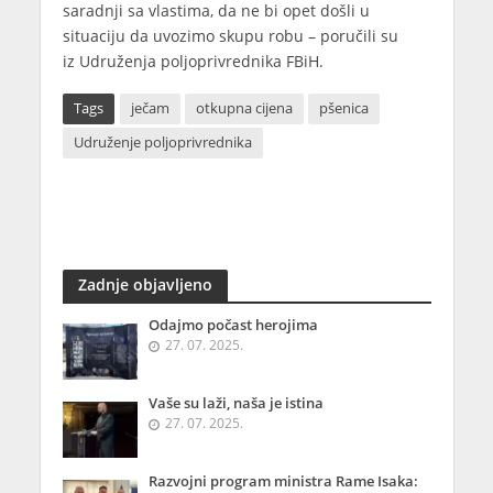
saradnji sa vlastima, da ne bi opet došli u
situaciju da uvozimo skupu robu – poručili su
iz Udruženja poljoprivrednika FBiH.
Tags
ječam
otkupna cijena
pšenica
Udruženje poljoprivrednika
Zadnje objavljeno
Odajmo počast herojima
27. 07. 2025.
Vaše su laži, naša je istina
27. 07. 2025.
Razvojni program ministra Rame Isaka: