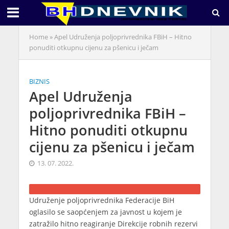
Home
»
Apel Udruženja poljoprivrednika FBiH – Hitno
ponuditi otkupnu cijenu za pšenicu i ječam
BIZNIS
Apel Udruženja
poljoprivrednika FBiH –
Hitno ponuditi otkupnu
cijenu za pšenicu i ječam
13. 07. 2022.
Udruženje poljoprivrednika Federacije BiH
oglasilo se saopćenjem za javnost u kojem je
zatražilo hitno reagiranje Direkcije robnih rezervi