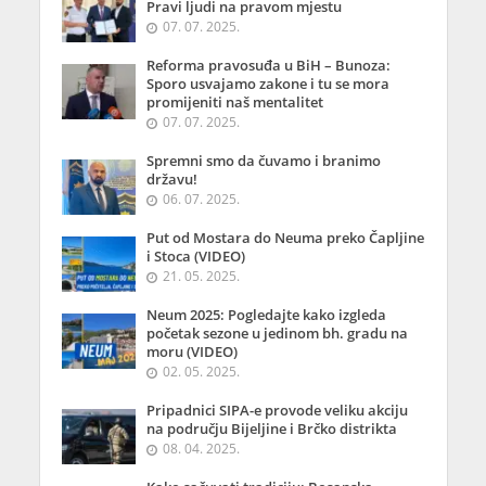
Pravi ljudi na pravom mjestu
07. 07. 2025.
Reforma pravosuđa u BiH – Bunoza:
Sporo usvajamo zakone i tu se mora
promijeniti naš mentalitet
07. 07. 2025.
Spremni smo da čuvamo i branimo
državu!
06. 07. 2025.
Put od Mostara do Neuma preko Čapljine
i Stoca (VIDEO)
21. 05. 2025.
Neum 2025: Pogledajte kako izgleda
početak sezone u jedinom bh. gradu na
moru (VIDEO)
02. 05. 2025.
Pripadnici SIPA-e provode veliku akciju
na području Bijeljine i Brčko distrikta
08. 04. 2025.