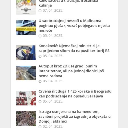
Kako sačuvati tradiciju: Bosanska
kuhinja
07. 04. 2025.
U saobraćajnoj nesreći u Malinama
poginuo pješak, vozač pobjegao s mjesta
nesreće
05. 04. 2025.
Konaković: Njemačkoj ministrici je
zaprijećeno silom da napusti teritorij RS
05. 04. 2025.
Autoput kroz ZDK se gradi punim
intenzitetom, ali na jednoj dionici još
nema radova
05. 04. 2025.
Crvena nit duga 1.425 koraka u Beogradu
kao podsjećanje na opsadu Sarajeva
05. 04. 2025.
Istraga usmjerena na kamenolom,
završeni projekti za izgradnju objekata u
Donjoj Jablanici
02. 04. 2025.