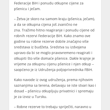
Federacije BiH i ponudu otkupne cijene za
pšenicu i ječam.
– Žetva je skoro na samom kraju (pšenica, ječam),
a da se otkupna cijena još zvanično ne
zna. Tražimo hitno reagiranje i ponudu cijene od
robnih rezervi Federacije BiH. Kako znamo ove
godine su robne rezerve dobile značajno više
sredstava iz budžeta. Sredstva su izdvojena
upravo da bi se moglo pravovremeno reagirati i
otkupiti što više domaće pšenice. Dakle krajnje je
vrijeme za otkupnu cijenu pšenice i njen otkup –
saopćeno je iz Udruženja poljoprivrednika FBiH.
Kako navode iz ovog udruženja, prema njihovim
saznanjima sa terena, dešavaju se iste stvari kao i
dosad – pšenicu otkupljuju privatnici i spremaju
je za izvoz u Tursku.
– Robne rezerve to trebaju spriječiti, naravno u